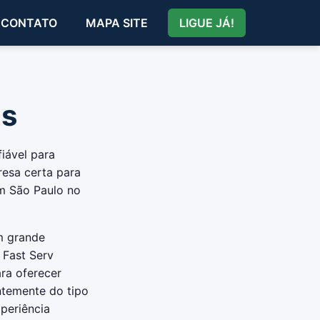
CONTATO
MAPA SITE
LIGUE JÁ!
os
iável para
esa certa para
m São Paulo no
m grande
 Fast Serv
ra oferecer
ntemente do tipo
periência