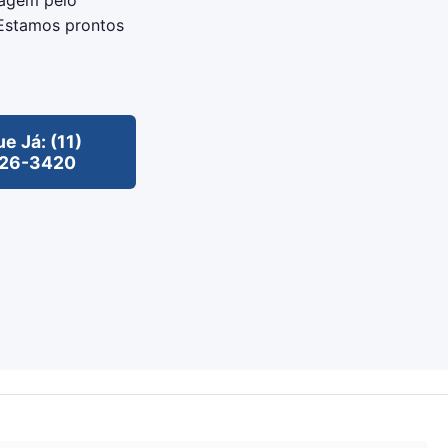
agem pelo
Estamos prontos
ue Já: (11)
26-3420