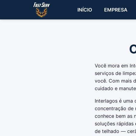
INÍCIO
EMPRESA
O
Você mora em Inte
serviços de limpe
você. Com mais d
cuidado e manute
Interlagos é uma 
concentração de r
conhece bem as n
soluções rápidas 
de telhado — cerâ