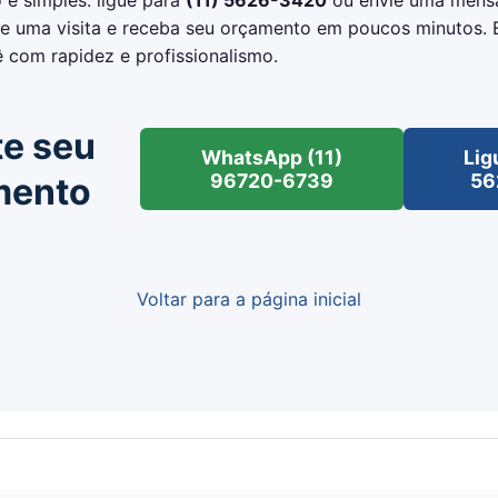
 é simples: ligue para
(11) 5626-3420
ou envie uma mens
 uma visita e receba seu orçamento em poucos minutos. 
 com rapidez e profissionalismo.
te seu
WhatsApp (11)
Lig
96720-6739
56
mento
Voltar para a página inicial