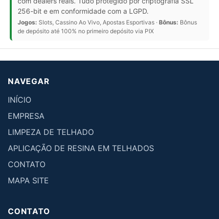
com dealers reais. Tudo protegido por criptografia SSL
256-bit e em conformidade com a LGPD.
Jogos:
Slots, Cassino Ao Vivo, Apostas Esportivas ·
Bônus:
Bônus
de depósito até 100% no primeiro depósito via PIX
NAVEGAR
INÍCIO
EMPRESA
LIMPEZA DE TELHADO
APLICAÇÃO DE RESINA EM TELHADOS
CONTATO
MAPA SITE
CONTATO