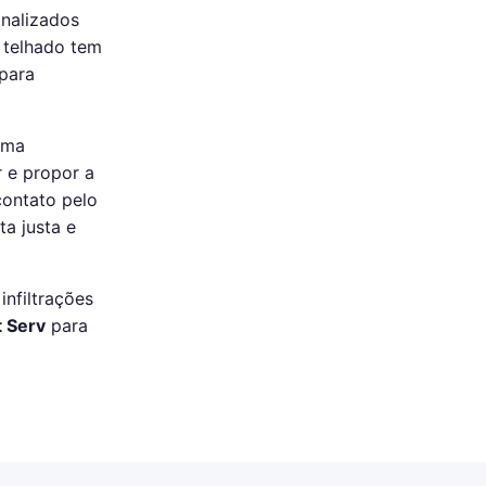
nalizados
 telhado tem
 para
uma
r e propor a
contato pelo
a justa e
nfiltrações
t Serv
para