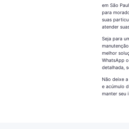
em São Paul
para morado
suas particu
atender sua
Seja para u
manutenção c
melhor soluç
WhatsApp ou
detalhada, 
Não deixe a
e acúmulo d
manter seu 