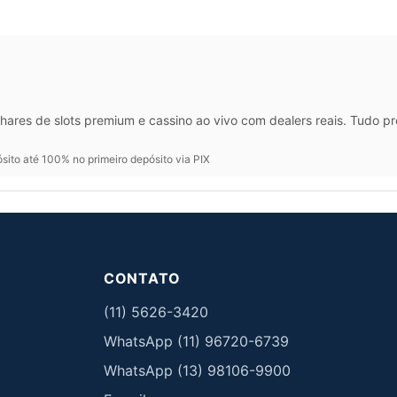
hares de slots premium e cassino ao vivo com dealers reais. Tudo p
ito até 100% no primeiro depósito via PIX
CONTATO
(11) 5626-3420
WhatsApp (11) 96720-6739
WhatsApp (13) 98106-9900