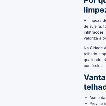
Por q
limpe
A limpeza d
de sujeira, 
infiltrações
valoriza a p
Na Cidade A
telhado e ap
qualidade. 
comércios.
Vanta
telha
Aumenta a
Previne i