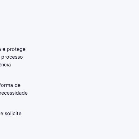
a e protege
e processo
ência
 forma de
 necessidade
 solicite