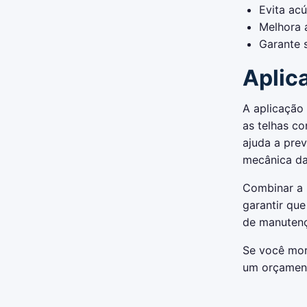
Evita acú
Melhora 
Garante 
Aplic
A aplicação
as telhas co
ajuda a prev
mecânica da
Combinar a 
garantir qu
de manutenç
Se você mor
um orçament