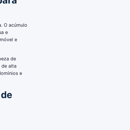
para
a. O acúmulo
ua e
imóvel e
peza de
 de alta
domínios e
 de