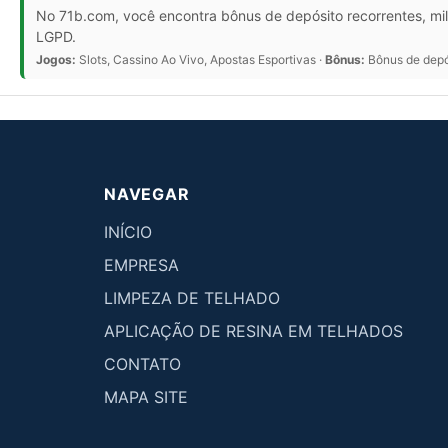
No 71b.com, você encontra bônus de depósito recorrentes, mil
LGPD.
Jogos:
Slots, Cassino Ao Vivo, Apostas Esportivas ·
Bônus:
Bônus de depós
NAVEGAR
INÍCIO
EMPRESA
LIMPEZA DE TELHADO
APLICAÇÃO DE RESINA EM TELHADOS
CONTATO
MAPA SITE