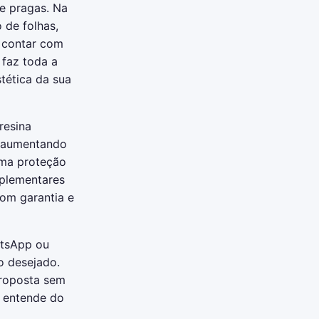
de pragas. Na
 de folhas,
, contar com
faz toda a
tética da sua
resina
, aumentando
uma proteção
plementares
om garantia e
atsApp ou
o desejado.
proposta sem
 entende do