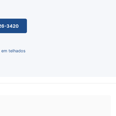
626-3420
a em telhados