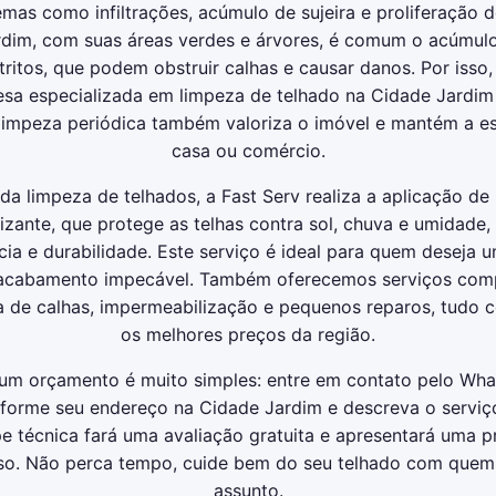
emas como infiltrações, acúmulo de sujeira e proliferação 
dim, com suas áreas verdes e árvores, é comum o acúmulo
tritos, que podem obstruir calhas e causar danos. Por isso
sa especializada em limpeza de telhado na Cidade Jardim 
 limpeza periódica também valoriza o imóvel e mantém a es
casa ou comércio.
da limpeza de telhados, a Fast Serv realiza a aplicação de 
izante, que protege as telhas contra sol, chuva e umidade
ncia e durabilidade. Este serviço é ideal para quem deseja 
 acabamento impecável. Também oferecemos serviços com
 de calhas, impermeabilização e pequenos reparos, tudo c
os melhores preços da região.
r um orçamento é muito simples: entre em contato pelo Wh
informe seu endereço na Cidade Jardim e descreva o serviç
e técnica fará uma avaliação gratuita e apresentará uma 
o. Não perca tempo, cuide bem do seu telhado com quem
assunto.