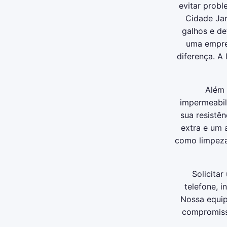
evitar probl
Cidade Jar
galhos e de
uma empre
diferença. A
Além 
impermeabil
sua resistê
extra e um
como limpeza
Solicita
telefone, 
Nossa equip
compromiss