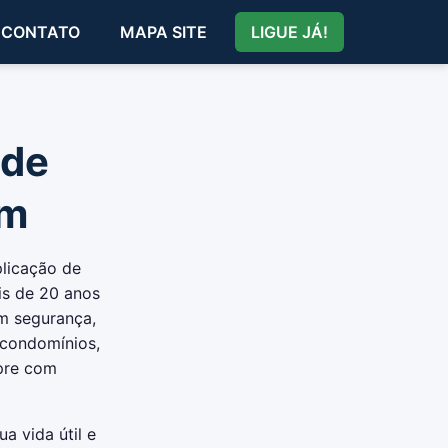
CONTATO
MAPA SITE
LIGUE JÁ!
 de
im
plicação de
is de 20 anos
om segurança,
 condomínios,
mpre com
a vida útil e