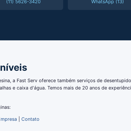
(11) 5626-3420
WhatsApp (13)
níveis
esina, a Fast Serv oferece também serviços de desentupidor
calhas e caixa d'água. Temos mais de 20 anos de experiê
inas:
Empresa
|
Contato