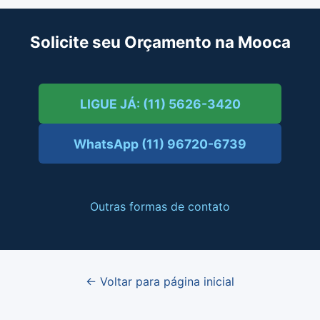
Solicite seu Orçamento na Mooca
LIGUE JÁ: (11) 5626-3420
WhatsApp (11) 96720-6739
Outras formas de contato
← Voltar para página inicial