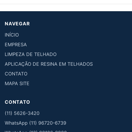
NAVEGAR
INÍCIO
EMPRESA
LIMPEZA DE TELHADO
APLICAÇÃO DE RESINA EM TELHADOS
CONTATO
MAPA SITE
CONTATO
(11) 5626-3420
WhatsApp (11) 96720-6739