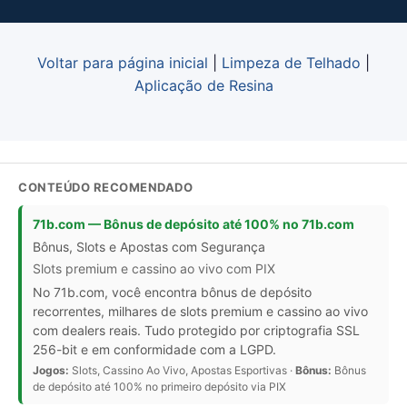
Voltar para página inicial
|
Limpeza de Telhado
|
Aplicação de Resina
CONTEÚDO RECOMENDADO
71b.com — Bônus de depósito até 100% no 71b.com
Bônus, Slots e Apostas com Segurança
Slots premium e cassino ao vivo com PIX
No 71b.com, você encontra bônus de depósito
recorrentes, milhares de slots premium e cassino ao vivo
com dealers reais. Tudo protegido por criptografia SSL
256-bit e em conformidade com a LGPD.
Jogos:
Slots, Cassino Ao Vivo, Apostas Esportivas ·
Bônus:
Bônus
de depósito até 100% no primeiro depósito via PIX