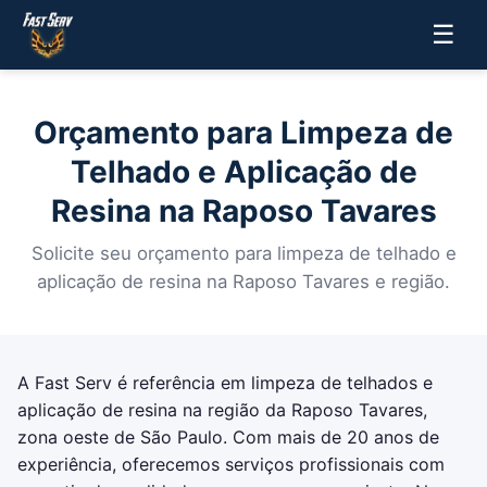
☰
Orçamento para Limpeza de
Telhado e Aplicação de
Resina na Raposo Tavares
Solicite seu orçamento para limpeza de telhado e
aplicação de resina na Raposo Tavares e região.
A Fast Serv é referência em limpeza de telhados e
aplicação de resina na região da Raposo Tavares,
zona oeste de São Paulo. Com mais de 20 anos de
experiência, oferecemos serviços profissionais com