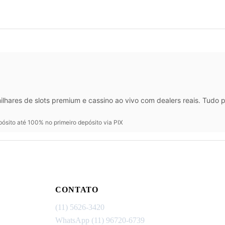
lhares de slots premium e cassino ao vivo com dealers reais. Tudo 
ósito até 100% no primeiro depósito via PIX
CONTATO
(11) 5626-3420
WhatsApp (11) 96720-6739