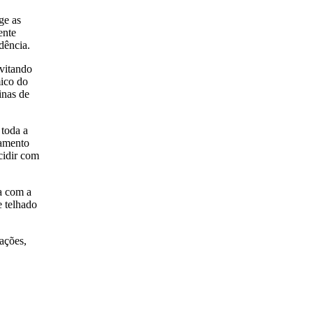
ge as
ente
dência.
evitando
mico do
inas de
 toda a
çamento
cidir com
a com a
e telhado
ações,