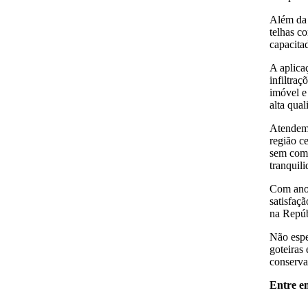
Além da 
telhas co
capacitad
A aplica
infiltraç
imóvel e
alta qual
Atendemo
região c
sem comp
tranquili
Com anos
satisfaç
na Repúb
Não espe
goteiras
conserva
Entre em