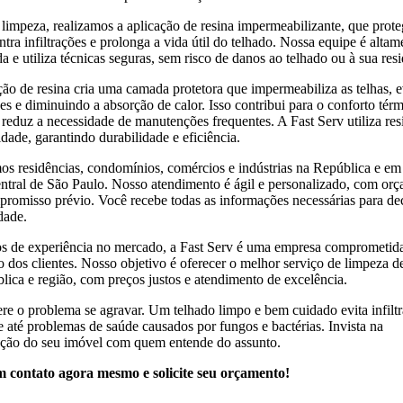
limpeza, realizamos a aplicação de resina impermeabilizante, que prote
ntra infiltrações e prolonga a vida útil do telhado. Nossa equipe é altam
a e utiliza técnicas seguras, sem risco de danos ao telhado ou à sua resi
ção de resina cria uma camada protetora que impermeabiliza as telhas, 
ões e diminuindo a absorção de calor. Isso contribui para o conforto tér
 reduz a necessidade de manutenções frequentes. A Fast Serv utiliza res
idade, garantindo durabilidade e eficiência.
s residências, condomínios, comércios e indústrias na República e em
entral de São Paulo. Nosso atendimento é ágil e personalizado, com or
romisso prévio. Você recebe todas as informações necessárias para de
dade.
 de experiência no mercado, a Fast Serv é uma empresa comprometid
ão dos clientes. Nosso objetivo é oferecer o melhor serviço de limpeza d
lica e região, com preços justos e atendimento de excelência.
re o problema se agravar. Um telhado limpo e bem cuidado evita infiltr
 e até problemas de saúde causados por fungos e bactérias. Invista na
ção do seu imóvel com quem entende do assunto.
 contato agora mesmo e solicite seu orçamento!