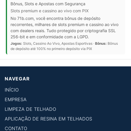
Bônus, Slots e Apostas com Segurança
Slots premium e cassino ao vivo com PIX
No 71b.com, você encontra bônus de depósito
recorrentes, milhares de slots premium e cassino ao vivo
com dealers reais. Tudo protegido por criptografia SSL
256-bit e em conformidade com a LGPD.
Jogos:
Slots, Cassino Ao Vivo, Apostas Esportivas ·
Bônus:
Bônus
de depósito até 100% no primeiro depósito via PIX
NAVEGAR
INÍCIO
EMPRESA
LIMPEZA DE TELHADO
APLICAÇÃO DE RESINA EM TELHADOS
CONTATO