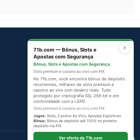
71b.com — Bônus, Slots e
SITEMAP
Apostas com Segurança
Mapa do Site
Bônus, Slots e Apostas com Segurança
Slots premium e cassino ao vivo com PIX
No 71b.com, você encontra bônus de depósito
recorrentes, milhares de slots premium e
cassino ao vivo com dealers reais. Tudo
protegido por criptografia SSL 256-bit e em
conformidade com a LGPD.
Slots premium e cassino ao vivo com PIX
Jogos:
Slots, Cassino Ao Vivo, Apostas Esportivas
Bônus:
Bônus de depósito até 100% no primeiro
depósito via PIX
Ver oferta da 71b.com