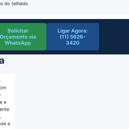
es do telhado
Solicitar
Ligar Agora:
Orçamento via
(11) 5626-
WhatsApp
3420
a
o
com
e
e e
ente
,
ade e