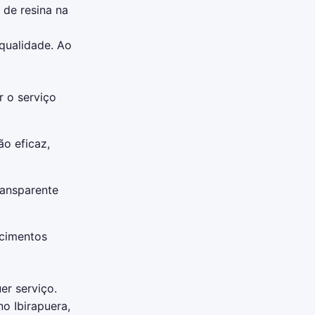
 de resina na
qualidade. Ao
r o serviço
ão eficaz,
ransparente
ecimentos
er serviço.
o Ibirapuera,