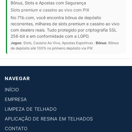
Bônus, Slots e Apostas com Segurança
Slots premium e cassino ao vivo com PIX
No 71b.com, você encontra bônus de depósito
recorrentes, milhares de slots premium e cassino ao vivo
com dealers reais. Tudo protegido por criptografia SSL
256-bit e em conformidade com a LGPD.
Jogos:
Slots, Cassino Ao Vivo, Apostas Esportivas ·
Bônus:
Bônus
de depósito até 100% no primeiro depósito via PIX
NAVEGAR
INÍCIO
EMPRESA
LIMPEZA DE TELHADO
APLICAÇÃO DE RESINA EM TELHADOS
CONTATO