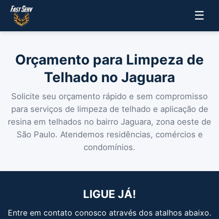
☰
Orçamento para Limpeza de
Telhado no Jaguara
Solicite seu orçamento rápido e sem compromisso
para serviços de limpeza de telhado e aplicação de
resina em telhados no bairro Jaguara, zona oeste de
São Paulo. Atendemos residências, comércios e
condomínios.
LIGUE JÁ!
Entre em contato conosco através dos atalhos abaixo.