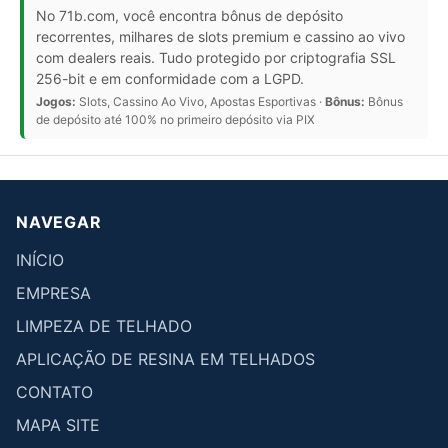
No 71b.com, você encontra bônus de depósito
recorrentes, milhares de slots premium e cassino ao vivo
com dealers reais. Tudo protegido por criptografia SSL
256-bit e em conformidade com a LGPD.
Jogos:
Slots, Cassino Ao Vivo, Apostas Esportivas ·
Bônus:
Bônus
de depósito até 100% no primeiro depósito via PIX
NAVEGAR
INÍCIO
EMPRESA
LIMPEZA DE TELHADO
APLICAÇÃO DE RESINA EM TELHADOS
CONTATO
MAPA SITE