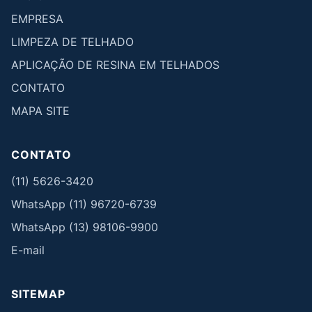
EMPRESA
LIMPEZA DE TELHADO
APLICAÇÃO DE RESINA EM TELHADOS
CONTATO
MAPA SITE
CONTATO
(11) 5626-3420
WhatsApp (11) 96720-6739
WhatsApp (13) 98106-9900
E-mail
SITEMAP