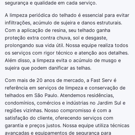
segurança e qualidade em cada serviço.
A limpeza periódica do telhado é essencial para evitar
infiltrações, acúmulo de sujeira e danos estruturais.
Com a aplicação de resina, seu telhado ganha
proteção extra contra chuva, sol e desgaste,
prolongando sua vida útil. Nossa equipe realiza todos
os serviços com rigor técnico e atenção aos detalhes.
Além disso, a limpeza evita o acúmulo de musgo e
sujeira que podem danificar as telhas.
Com mais de 20 anos de mercado, a Fast Serv é
referência em serviços de limpeza e conservação de
telhados em São Paulo. Atendemos residências,
condomínios, comércios e indústrias no Jardim Sul e
regiões vizinhas. Nosso compromisso é com a
satisfação do cliente, oferecendo serviços com
garantia e preços justos. Nossa equipe utiliza técnicas
avançadas e equipamentos de segurança para