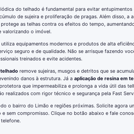
iódica do telhado é fundamental para evitar entupimentos 
 acúmulo de sujeira e proliferação de pragas. Além disso, a 
r protege as telhas contra os efeitos do tempo, aumentand
e valorizando o imóvel.
utiliza equipamentos modernos e produtos de alta eficiênc
erviço seguro e de qualidade. Não se arrisque fazendo vo
issionais treinados e evite acidentes.
 telhado
remove sujeiras, musgos e detritos que se acumu
venindo danos à estrutura. Já a
aplicação de resina em t
otetora que impermeabiliza e prolonga a vida útil das te
ão realizados com rigor técnico e segurança pela Fast Serv
do o bairro do Limão e regiões próximas. Solicite agora 
o e sem compromisso. Clique no botão abaixo e fale conos
telefone.