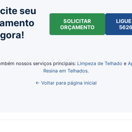
icite seu
çamento
SOLICITAR
LIGUE 
ORÇAMENTO
562
gora!
mbém nossos serviços principais:
Limpeza de Telhado
e
A
Resina em Telhados
.
← Voltar para página inicial