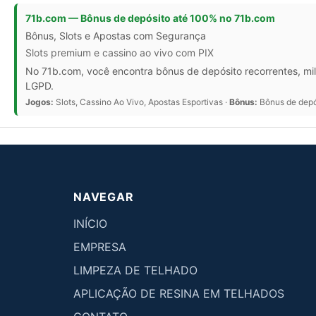
71b.com — Bônus de depósito até 100% no 71b.com
Bônus, Slots e Apostas com Segurança
Slots premium e cassino ao vivo com PIX
No 71b.com, você encontra bônus de depósito recorrentes, mil
LGPD.
Jogos:
Slots, Cassino Ao Vivo, Apostas Esportivas ·
Bônus:
Bônus de depós
NAVEGAR
INÍCIO
EMPRESA
LIMPEZA DE TELHADO
APLICAÇÃO DE RESINA EM TELHADOS