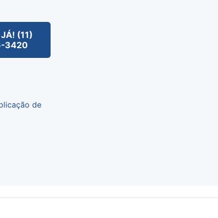
JÁ! (11)
6-3420
plicação de