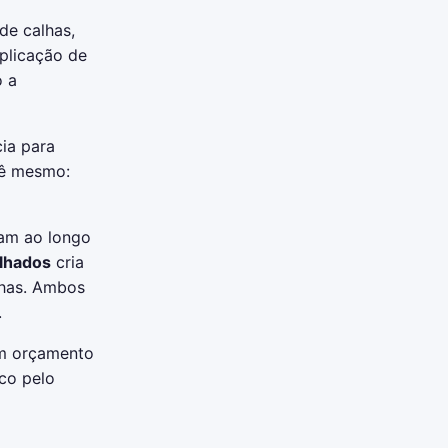
de calhas,
aplicação de
o a
ia para
cê mesmo:
lam ao longo
elhados
cria
lhas. Ambos
.
um orçamento
co pelo