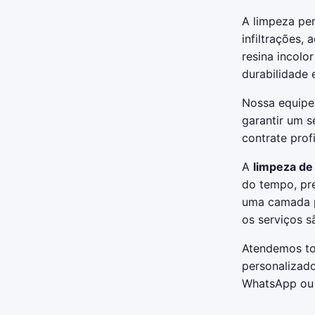
A limpeza per
infiltrações,
resina incolo
durabilidade 
Nossa equipe 
garantir um s
contrate prof
A
limpeza de
do tempo, pre
uma camada pr
os serviços s
Atendemos to
personalizad
WhatsApp ou 