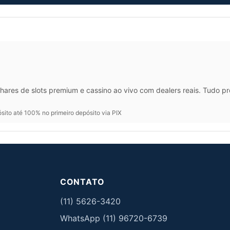
hares de slots premium e cassino ao vivo com dealers reais. Tudo p
ito até 100% no primeiro depósito via PIX
CONTATO
(11) 5626-3420
WhatsApp (11) 96720-6739