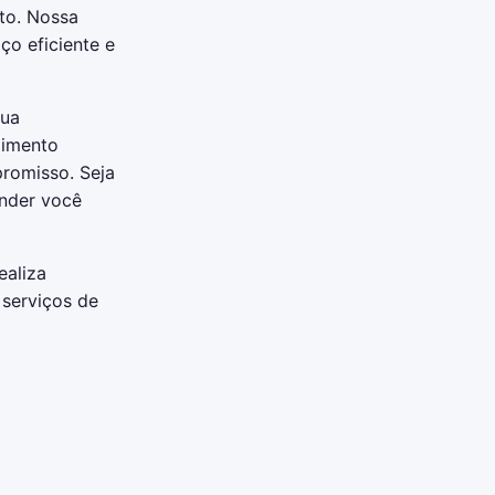
to. Nossa
ço eficiente e
sua
dimento
romisso. Seja
ender você
ealiza
 serviços de