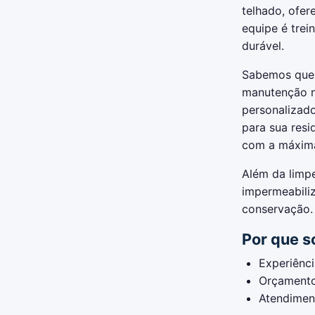
telhado, ofer
equipe é trei
durável.
Sabemos que 
manutenção n
personalizad
para sua res
com a máxima
Além da limpe
impermeabiliz
conservação. 
Por que s
Experiênci
Orçamento
Atendiment