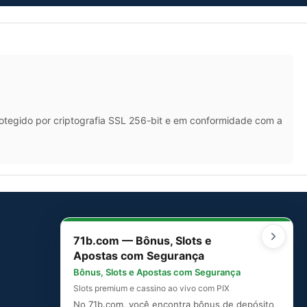
rotegido por criptografia SSL 256-bit e em conformidade com a
71b.com — Bônus, Slots e
SITEMAP
Apostas com Segurança
Mapa do Site
Bônus, Slots e Apostas com Segurança
Slots premium e cassino ao vivo com PIX
No 71b.com, você encontra bônus de depósito