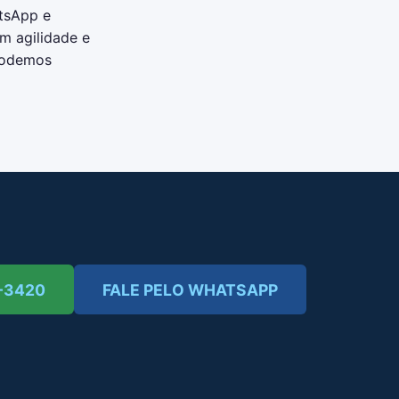
tsApp e
m agilidade e
 podemos
6-3420
FALE PELO WHATSAPP