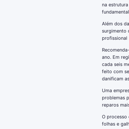
na estrutura
fundamental 
Além dos dan
surgimento 
profissiona
Recomenda-s
ano. Em reg
cada seis me
feito com s
danificam as
Uma empresa
problemas p
reparos mais
O processo 
folhas e ga