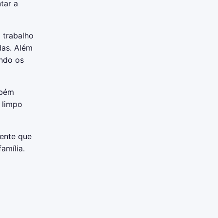
tar a
 trabalho
das. Além
endo os
mbém
o limpo
gente que
amília.