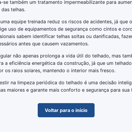
ca-se também um tratamento impermeabilizante para aumen
 das telhas.
ma equipe treinada reduz os riscos de acidentes, já que o
xige uso de equipamentos de segurança como cintos e cor
ssionais sabem identificar telhas soltas ou danificadas, faz
essários antes que causem vazamentos.
egular não apenas prolonga a vida útil do telhado, mas ta
ra a eficiência energética da construção, já que um telhad
or os raios solares, mantendo o interior mais fresco.
vestir na limpeza periódica do telhado é uma decisão inteli
as maiores e garante mais conforto e segurança para sua f
Voltar para o início