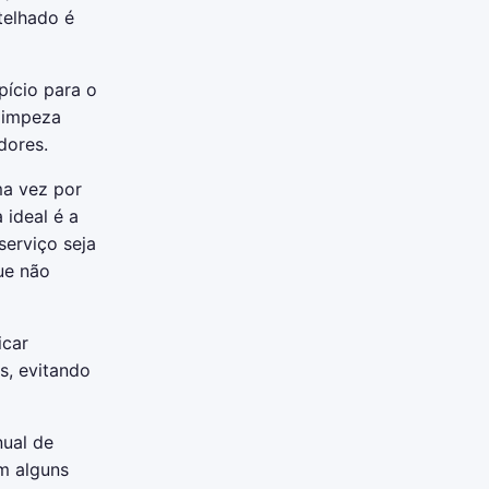
telhado é
pício para o
 limpeza
dores.
a vez por
 ideal é a
serviço seja
ue não
icar
s, evitando
nual de
m alguns