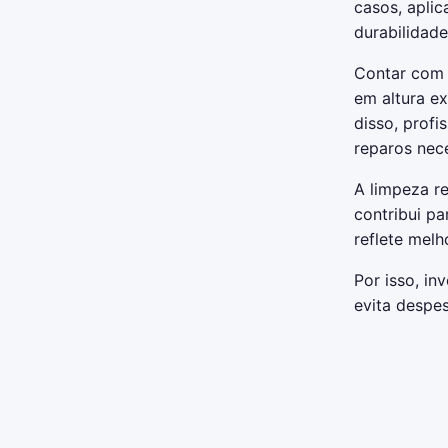
casos, apli
durabilidade
Contar com u
em altura e
disso, profi
reparos nec
A limpeza r
contribui pa
reflete melh
Por isso, in
evita despes