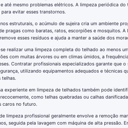
 e até mesmo problemas elétricos. A limpeza periódica do 
para evitar esses transtornos.
os estruturais, o acúmulo de sujeira cria um ambiente pro
de pragas como baratas, ratos, escorpiões e mosquitos. A
l remove esses resíduos e ajuda a manter a saúde dos mora
e realizar uma limpeza completa do telhado ao menos um
iões com muitas árvores ou em climas úmidos, a frequência
ses. Contratar profissionais especializados garante que o 
egurança, utilizando equipamentos adequados e técnicas q
 telhas.
 experiente em limpeza de telhados também pode identif
recocemente, como telhas quebradas ou calhas danificada
 caros no futuro.
de limpeza profissional geralmente envolve a remoção ma
lhos, seguida pela lavagem com máquina de alta pressão. E