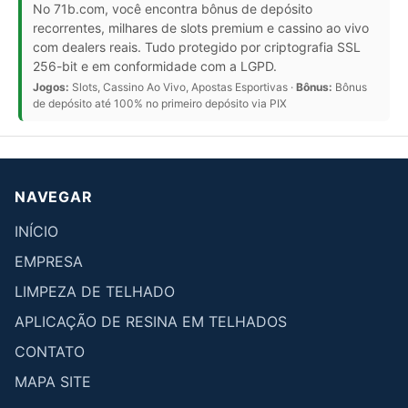
No 71b.com, você encontra bônus de depósito
recorrentes, milhares de slots premium e cassino ao vivo
com dealers reais. Tudo protegido por criptografia SSL
256-bit e em conformidade com a LGPD.
Jogos:
Slots, Cassino Ao Vivo, Apostas Esportivas ·
Bônus:
Bônus
de depósito até 100% no primeiro depósito via PIX
NAVEGAR
INÍCIO
EMPRESA
LIMPEZA DE TELHADO
APLICAÇÃO DE RESINA EM TELHADOS
CONTATO
MAPA SITE