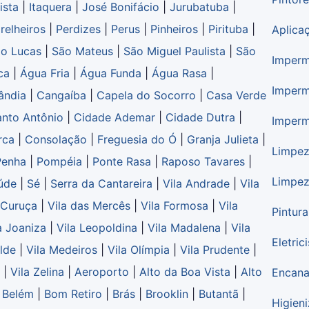
ista
|
Itaquera
|
José Bonifácio
|
Jurubatuba
|
relheiros
|
Perdizes
|
Perus
|
Pinheiros
|
Pirituba
|
Aplica
o Lucas
|
São Mateus
|
São Miguel Paulista
|
São
Imperm
ca
|
Água Fria
|
Água Funda
|
Água Rasa
|
Imperm
lândia
|
Cangaíba
|
Capela do Socorro
|
Casa Verde
nto Antônio
|
Cidade Ademar
|
Cidade Dutra
|
Imperm
rca
|
Consolação
|
Freguesia do Ó
|
Granja Julieta
|
Limpez
Penha
|
Pompéia
|
Ponte Rasa
|
Raposo Tavares
|
Limpez
úde
|
Sé
|
Serra da Cantareira
|
Vila Andrade
|
Vila
 Curuça
|
Vila das Mercês
|
Vila Formosa
|
Vila
Pintur
a Joaniza
|
Vila Leopoldina
|
Vila Madalena
|
Vila
Eletric
ilde
|
Vila Medeiros
|
Vila Olímpia
|
Vila Prudente
|
|
Vila Zelina
|
Aeroporto
|
Alto da Boa Vista
|
Alto
Encana
|
Belém
|
Bom Retiro
|
Brás
|
Brooklin
|
Butantã
|
Higien