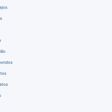
ejos
s
e
ião
bondos
tos
atos
s