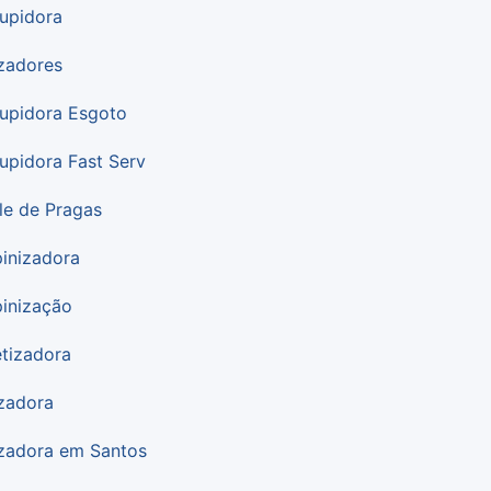
upidora
zadores
upidora Esgoto
upidora Fast Serv
le de Pragas
inizadora
inização
tizadora
zadora
zadora em Santos