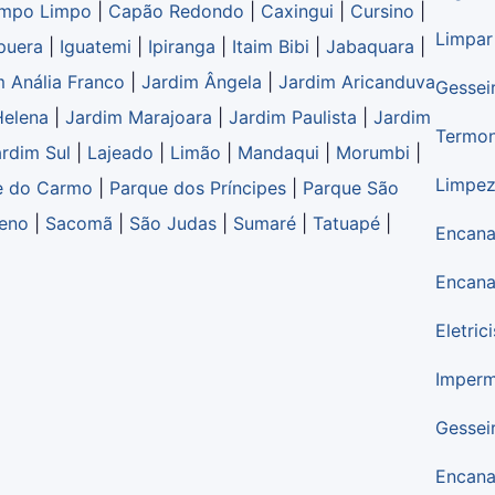
mpo Limpo
|
Capão Redondo
|
Caxingui
|
Cursino
|
Limpar
apuera
|
Iguatemi
|
Ipiranga
|
Itaim Bibi
|
Jabaquara
|
m Anália Franco
|
Jardim Ângela
|
Jardim Aricanduva
Gessei
Helena
|
Jardim Marajoara
|
Jardim Paulista
|
Jardim
Termon
rdim Sul
|
Lajeado
|
Limão
|
Mandaqui
|
Morumbi
|
Limpez
e do Carmo
|
Parque dos Príncipes
|
Parque São
ueno
|
Sacomã
|
São Judas
|
Sumaré
|
Tatuapé
|
Encana
Encana
Eletric
Imperm
Gessei
Encana