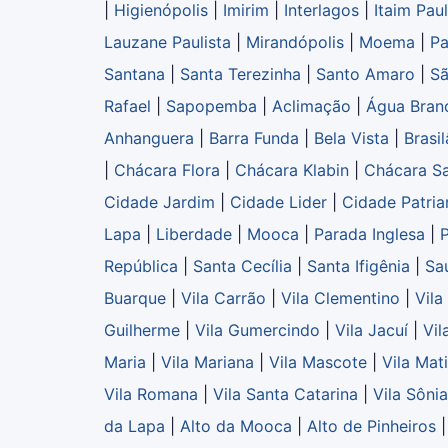
|
Higienópolis
|
Imirim
|
Interlagos
|
Itaim Paul
Lauzane Paulista
|
Mirandópolis
|
Moema
|
Pa
Santana
|
Santa Terezinha
|
Santo Amaro
|
Sã
Rafael
|
Sapopemba
|
Aclimação
|
Água Bran
Anhanguera
|
Barra Funda
|
Bela Vista
|
Brasi
|
Chácara Flora
|
Chácara Klabin
|
Chácara Sa
Cidade Jardim
|
Cidade Lider
|
Cidade Patria
Lapa
|
Liberdade
|
Mooca
|
Parada Inglesa
|
República
|
Santa Cecília
|
Santa Ifigênia
|
Sa
Buarque
|
Vila Carrão
|
Vila Clementino
|
Vila
Guilherme
|
Vila Gumercindo
|
Vila Jacuí
|
Vil
Maria
|
Vila Mariana
|
Vila Mascote
|
Vila Mat
Vila Romana
|
Vila Santa Catarina
|
Vila Sônia
da Lapa
|
Alto da Mooca
|
Alto de Pinheiros