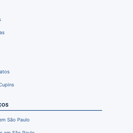
s
as
atos
Cupins
ÇOS
 em São Paulo
es em São Paulo