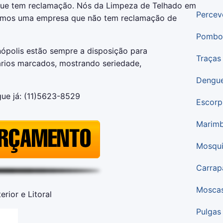
que tem reclamação. Nós da Limpeza de Telhado em
Percev
somos uma empresa que não tem reclamação de
Pombo
ópolis estão sempre a disposição para
Traças
ários marcados, mostrando seriedade,
Dengu
gue já: (11)5623-8529
Escorp
Marim
Mosqui
Carrap
Mosca
rior e Litoral
Pulgas