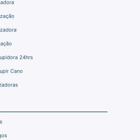
zadora
ização
izadora
zação
upidora 24hrs
upir Cano
zadoras
s
gos