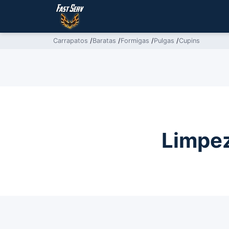
Carrapatos
/
Baratas
/
Formigas
/
Pulgas
/
Cupins
Limpez