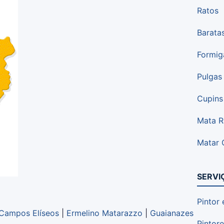
Ratos
Barata
Formig
Pulgas
Cupins
Mata R
Matar 
SERVI
Pintor
Campos Elíseos
|
Ermelino Matarazzo
|
Guaianazes
Pintor