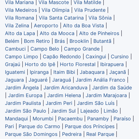
Vila Mariana
|
Vila Mascote
|
Vila Matilde
|
Vila Medeiros
|
Vila Olímpia
|
Vila Prudente
|
Vila Romana
|
Vila Santa Catarina
|
Vila Sônia
|
Vila Zelina
|
Aeroporto
|
Alto da Boa Vista
|
Alto da Lapa
|
Alto da Mooca
|
Alto de Pinheiros
|
Belém
|
Bom Retiro
|
Brás
|
Brooklin
|
Butantã
|
Cambuci
|
Campo Belo
|
Campo Grande
|
Campo Limpo
|
Capão Redondo
|
Caxingui
|
Cursino
|
Grajaú
|
Horto do Ipê
|
Horto Florestal
|
Ibirapuera
|
Iguatemi
|
Ipiranga
|
Itaim Bibi
|
Jabaquara
|
Jaçanã
|
Jaguara
|
Jaguaré
|
Jaraguá
|
Jardim Anália Franco
|
Jardim Ângela
|
Jardim Aricanduva
|
Jardim da Saúde
|
Jardim Europa
|
Jardim Helena
|
Jardim Marajoara
|
Jardim Paulista
|
Jardim Peri
|
Jardim São Luís
|
Jardim São Paulo
|
Jardim Sul
|
Lajeado
|
Limão
|
Mandaqui
|
Morumbi
|
Pacaembu
|
Panamby
|
Paraíso
|
Pari
|
Parque do Carmo
|
Parque dos Príncipes
|
Parque São Domingos
|
Pedreira
|
Real Parque
|