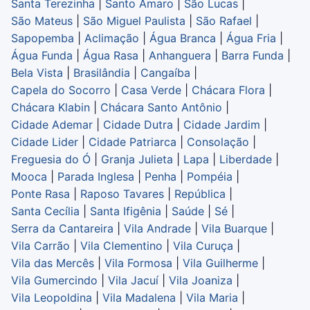
Santa Terezinha
|
Santo Amaro
|
São Lucas
|
São Mateus
|
São Miguel Paulista
|
São Rafael
|
Sapopemba
|
Aclimação
|
Água Branca
|
Água Fria
|
Água Funda
|
Água Rasa
|
Anhanguera
|
Barra Funda
|
Bela Vista
|
Brasilândia
|
Cangaíba
|
Capela do Socorro
|
Casa Verde
|
Chácara Flora
|
Chácara Klabin
|
Chácara Santo Antônio
|
Cidade Ademar
|
Cidade Dutra
|
Cidade Jardim
|
Cidade Lider
|
Cidade Patriarca
|
Consolação
|
Freguesia do Ó
|
Granja Julieta
|
Lapa
|
Liberdade
|
Mooca
|
Parada Inglesa
|
Penha
|
Pompéia
|
Ponte Rasa
|
Raposo Tavares
|
República
|
Santa Cecília
|
Santa Ifigênia
|
Saúde
|
Sé
|
Serra da Cantareira
|
Vila Andrade
|
Vila Buarque
|
Vila Carrão
|
Vila Clementino
|
Vila Curuça
|
Vila das Mercês
|
Vila Formosa
|
Vila Guilherme
|
Vila Gumercindo
|
Vila Jacuí
|
Vila Joaniza
|
Vila Leopoldina
|
Vila Madalena
|
Vila Maria
|