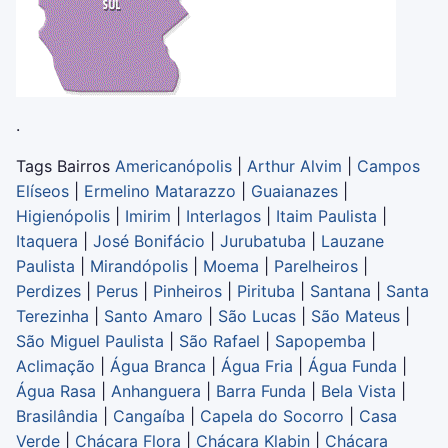
.
Tags Bairros
Americanópolis
|
Arthur Alvim
|
Campos
Elíseos
|
Ermelino Matarazzo
|
Guaianazes
|
Higienópolis
|
Imirim
|
Interlagos
|
Itaim Paulista
|
Itaquera
|
José Bonifácio
|
Jurubatuba
|
Lauzane
Paulista
|
Mirandópolis
|
Moema
|
Parelheiros
|
Perdizes
|
Perus
|
Pinheiros
|
Pirituba
|
Santana
|
Santa
Terezinha
|
Santo Amaro
|
São Lucas
|
São Mateus
|
São Miguel Paulista
|
São Rafael
|
Sapopemba
|
Aclimação
|
Água Branca
|
Água Fria
|
Água Funda
|
Água Rasa
|
Anhanguera
|
Barra Funda
|
Bela Vista
|
Brasilândia
|
Cangaíba
|
Capela do Socorro
|
Casa
Verde
|
Chácara Flora
|
Chácara Klabin
|
Chácara