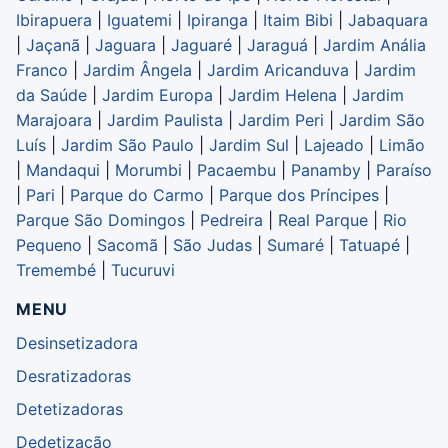
Ibirapuera
|
Iguatemi
|
Ipiranga
|
Itaim Bibi
|
Jabaquara
|
Jaçanã
|
Jaguara
|
Jaguaré
|
Jaraguá
|
Jardim Anália
Franco
|
Jardim Ângela
|
Jardim Aricanduva
|
Jardim
da Saúde
|
Jardim Europa
|
Jardim Helena
|
Jardim
Marajoara
|
Jardim Paulista
|
Jardim Peri
|
Jardim São
Luís
|
Jardim São Paulo
|
Jardim Sul
|
Lajeado
|
Limão
|
Mandaqui
|
Morumbi
|
Pacaembu
|
Panamby
|
Paraíso
|
Pari
|
Parque do Carmo
|
Parque dos Príncipes
|
Parque São Domingos
|
Pedreira
|
Real Parque
|
Rio
Pequeno
|
Sacomã
|
São Judas
|
Sumaré
|
Tatuapé
|
Tremembé
|
Tucuruvi
MENU
Desinsetizadora
Desratizadoras
Detetizadoras
Dedetização