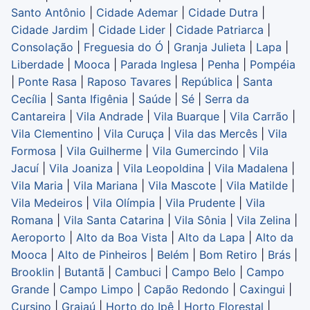
Santo Antônio
|
Cidade Ademar
|
Cidade Dutra
|
Cidade Jardim
|
Cidade Lider
|
Cidade Patriarca
|
Consolação
|
Freguesia do Ó
|
Granja Julieta
|
Lapa
|
Liberdade
|
Mooca
|
Parada Inglesa
|
Penha
|
Pompéia
|
Ponte Rasa
|
Raposo Tavares
|
República
|
Santa
Cecília
|
Santa Ifigênia
|
Saúde
|
Sé
|
Serra da
Cantareira
|
Vila Andrade
|
Vila Buarque
|
Vila Carrão
|
Vila Clementino
|
Vila Curuça
|
Vila das Mercês
|
Vila
Formosa
|
Vila Guilherme
|
Vila Gumercindo
|
Vila
Jacuí
|
Vila Joaniza
|
Vila Leopoldina
|
Vila Madalena
|
Vila Maria
|
Vila Mariana
|
Vila Mascote
|
Vila Matilde
|
Vila Medeiros
|
Vila Olímpia
|
Vila Prudente
|
Vila
Romana
|
Vila Santa Catarina
|
Vila Sônia
|
Vila Zelina
|
Aeroporto
|
Alto da Boa Vista
|
Alto da Lapa
|
Alto da
Mooca
|
Alto de Pinheiros
|
Belém
|
Bom Retiro
|
Brás
|
Brooklin
|
Butantã
|
Cambuci
|
Campo Belo
|
Campo
Grande
|
Campo Limpo
|
Capão Redondo
|
Caxingui
|
Cursino
|
Grajaú
|
Horto do Ipê
|
Horto Florestal
|