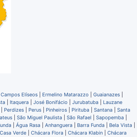
|
Campos Elíseos
|
Ermelino Matarazzo
|
Guaianazes
|
sta
|
Itaquera
|
José Bonifácio
|
Jurubatuba
|
Lauzane
|
Perdizes
|
Perus
|
Pinheiros
|
Pirituba
|
Santana
|
Santa
ateus
|
São Miguel Paulista
|
São Rafael
|
Sapopemba
|
Funda
|
Água Rasa
|
Anhanguera
|
Barra Funda
|
Bela Vista
|
Casa Verde
|
Chácara Flora
|
Chácara Klabin
|
Chácara