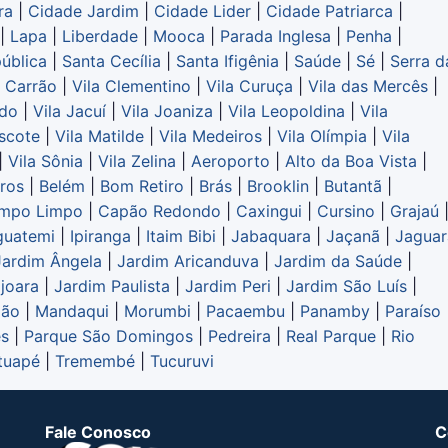
ra
|
Cidade Jardim
|
Cidade Lider
|
Cidade Patriarca
|
|
Lapa
|
Liberdade
|
Mooca
|
Parada Inglesa
|
Penha
|
ública
|
Santa Cecília
|
Santa Ifigênia
|
Saúde
|
Sé
|
Serra d
a Carrão
|
Vila Clementino
|
Vila Curuça
|
Vila das Mercês
|
ndo
|
Vila Jacuí
|
Vila Joaniza
|
Vila Leopoldina
|
Vila
scote
|
Vila Matilde
|
Vila Medeiros
|
Vila Olímpia
|
Vila
|
Vila Sônia
|
Vila Zelina
|
Aeroporto
|
Alto da Boa Vista
|
iros
|
Belém
|
Bom Retiro
|
Brás
|
Brooklin
|
Butantã
|
mpo Limpo
|
Capão Redondo
|
Caxingui
|
Cursino
|
Grajaú
guatemi
|
Ipiranga
|
Itaim Bibi
|
Jabaquara
|
Jaçanã
|
Jaguar
Jardim Ângela
|
Jardim Aricanduva
|
Jardim da Saúde
|
joara
|
Jardim Paulista
|
Jardim Peri
|
Jardim São Luís
|
mão
|
Mandaqui
|
Morumbi
|
Pacaembu
|
Panamby
|
Paraíso
es
|
Parque São Domingos
|
Pedreira
|
Real Parque
|
Rio
tuapé
|
Tremembé
|
Tucuruvi
Fale Conosco
C