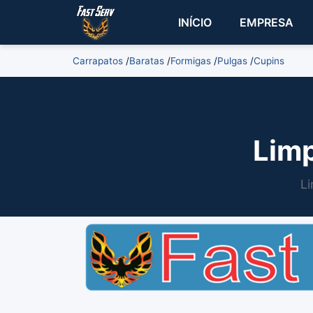
INÍCIO
EMPRESA
Carrapatos
/
Baratas
/
Formigas
/
Pulgas
/
Cupins
Limp
Li