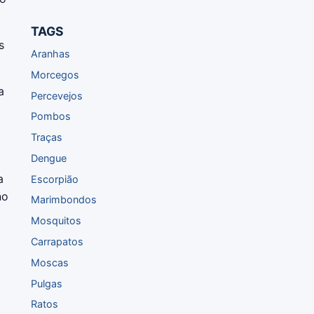
TAGS
s
Aranhas
Morcegos
a
Percevejos
Pombos
Traças
Dengue
a
Escorpião
no
Marimbondos
Mosquitos
Carrapatos
Moscas
Pulgas
Ratos