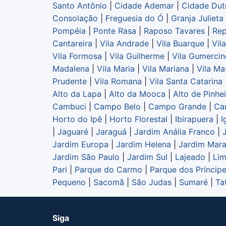
Santo Antônio
|
Cidade Ademar
|
Cidade Dut
Consolação
|
Freguesia do Ó
|
Granja Julieta
Pompéia
|
Ponte Rasa
|
Raposo Tavares
|
Rep
Cantareira
|
Vila Andrade
|
Vila Buarque
|
Vil
Vila Formosa
|
Vila Guilherme
|
Vila Gumerci
Madalena
|
Vila Maria
|
Vila Mariana
|
Vila Ma
Prudente
|
Vila Romana
|
Vila Santa Catarina
Alto da Lapa
|
Alto da Mooca
|
Alto de Pinhe
Cambuci
|
Campo Belo
|
Campo Grande
|
Ca
Horto do Ipê
|
Horto Florestal
|
Ibirapuera
|
I
|
Jaguaré
|
Jaraguá
|
Jardim Anália Franco
|
Jardim Europa
|
Jardim Helena
|
Jardim Mara
Jardim São Paulo
|
Jardim Sul
|
Lajeado
|
Li
Pari
|
Parque do Carmo
|
Parque dos Príncip
Pequeno
|
Sacomã
|
São Judas
|
Sumaré
|
Ta
Siga