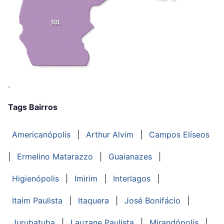
.
Tags Bairros
Americanópolis
|
Arthur Alvim
|
Campos Elíseos
|
Ermelino Matarazzo
|
Guaianazes
|
Higienópolis
|
Imirim
|
Interlagos
|
Itaim Paulista
|
Itaquera
|
José Bonifácio
|
Jurubatuba
|
Lauzane Paulista
|
Mirandópolis
|