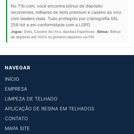
No 71b.com, você encontra bônus de depósito
recorrentes, milhares de slots premium e cassino ao vivo
com dealers reais. Tudo protegido por criptografia SSL
256-bit e em conformidade com a LGPD.
Jogos:
Slots, Cassino Ao Vivo, Apostas Esportivas ·
Bônus:
Bônus
de depósito até 100% no primeiro depósito via PIX
NAVEGAR
INÍCIO
EMPRESA
LIMPEZA DE TELHADO
APLICAÇÃO DE RESINA EM TELHADOS
CONTATO
MAPA SITE