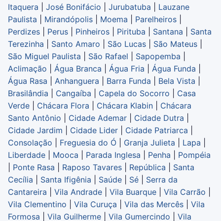
Itaquera
|
José Bonifácio
|
Jurubatuba
|
Lauzane
Paulista
|
Mirandópolis
|
Moema
|
Parelheiros
|
Perdizes
|
Perus
|
Pinheiros
|
Pirituba
|
Santana
|
Santa
Terezinha
|
Santo Amaro
|
São Lucas
|
São Mateus
|
São Miguel Paulista
|
São Rafael
|
Sapopemba
|
Aclimação
|
Água Branca
|
Água Fria
|
Água Funda
|
Água Rasa
|
Anhanguera
|
Barra Funda
|
Bela Vista
|
Brasilândia
|
Cangaíba
|
Capela do Socorro
|
Casa
Verde
|
Chácara Flora
|
Chácara Klabin
|
Chácara
Santo Antônio
|
Cidade Ademar
|
Cidade Dutra
|
Cidade Jardim
|
Cidade Lider
|
Cidade Patriarca
|
Consolação
|
Freguesia do Ó
|
Granja Julieta
|
Lapa
|
Liberdade
|
Mooca
|
Parada Inglesa
|
Penha
|
Pompéia
|
Ponte Rasa
|
Raposo Tavares
|
República
|
Santa
Cecília
|
Santa Ifigênia
|
Saúde
|
Sé
|
Serra da
Cantareira
|
Vila Andrade
|
Vila Buarque
|
Vila Carrão
|
Vila Clementino
|
Vila Curuça
|
Vila das Mercês
|
Vila
Formosa
|
Vila Guilherme
|
Vila Gumercindo
|
Vila