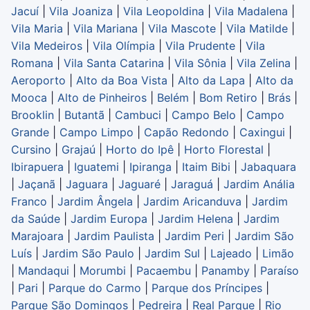
Jacuí
|
Vila Joaniza
|
Vila Leopoldina
|
Vila Madalena
|
Vila Maria
|
Vila Mariana
|
Vila Mascote
|
Vila Matilde
|
Vila Medeiros
|
Vila Olímpia
|
Vila Prudente
|
Vila
Romana
|
Vila Santa Catarina
|
Vila Sônia
|
Vila Zelina
|
Aeroporto
|
Alto da Boa Vista
|
Alto da Lapa
|
Alto da
Mooca
|
Alto de Pinheiros
|
Belém
|
Bom Retiro
|
Brás
|
Brooklin
|
Butantã
|
Cambuci
|
Campo Belo
|
Campo
Grande
|
Campo Limpo
|
Capão Redondo
|
Caxingui
|
Cursino
|
Grajaú
|
Horto do Ipê
|
Horto Florestal
|
Ibirapuera
|
Iguatemi
|
Ipiranga
|
Itaim Bibi
|
Jabaquara
|
Jaçanã
|
Jaguara
|
Jaguaré
|
Jaraguá
|
Jardim Anália
Franco
|
Jardim Ângela
|
Jardim Aricanduva
|
Jardim
da Saúde
|
Jardim Europa
|
Jardim Helena
|
Jardim
Marajoara
|
Jardim Paulista
|
Jardim Peri
|
Jardim São
Luís
|
Jardim São Paulo
|
Jardim Sul
|
Lajeado
|
Limão
|
Mandaqui
|
Morumbi
|
Pacaembu
|
Panamby
|
Paraíso
|
Pari
|
Parque do Carmo
|
Parque dos Príncipes
|
Parque São Domingos
|
Pedreira
|
Real Parque
|
Rio