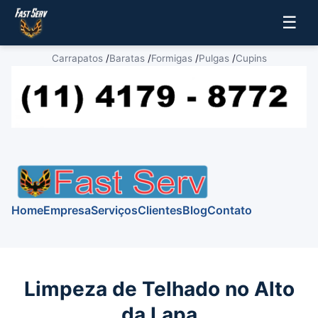
☰
Carrapatos
/
Baratas
/
Formigas
/
Pulgas
/
Cupins
Home
Empresa
Serviços
Clientes
Blog
Contato
Limpeza de Telhado no Alto
da Lapa