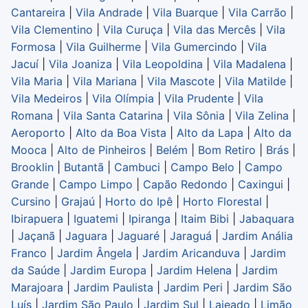
Cantareira
|
Vila Andrade
|
Vila Buarque
|
Vila Carrão
|
Vila Clementino
|
Vila Curuça
|
Vila das Mercês
|
Vila
Formosa
|
Vila Guilherme
|
Vila Gumercindo
|
Vila
Jacuí
|
Vila Joaniza
|
Vila Leopoldina
|
Vila Madalena
|
Vila Maria
|
Vila Mariana
|
Vila Mascote
|
Vila Matilde
|
Vila Medeiros
|
Vila Olímpia
|
Vila Prudente
|
Vila
Romana
|
Vila Santa Catarina
|
Vila Sônia
|
Vila Zelina
|
Aeroporto
|
Alto da Boa Vista
|
Alto da Lapa
|
Alto da
Mooca
|
Alto de Pinheiros
|
Belém
|
Bom Retiro
|
Brás
|
Brooklin
|
Butantã
|
Cambuci
|
Campo Belo
|
Campo
Grande
|
Campo Limpo
|
Capão Redondo
|
Caxingui
|
Cursino
|
Grajaú
|
Horto do Ipê
|
Horto Florestal
|
Ibirapuera
|
Iguatemi
|
Ipiranga
|
Itaim Bibi
|
Jabaquara
|
Jaçanã
|
Jaguara
|
Jaguaré
|
Jaraguá
|
Jardim Anália
Franco
|
Jardim Ângela
|
Jardim Aricanduva
|
Jardim
da Saúde
|
Jardim Europa
|
Jardim Helena
|
Jardim
Marajoara
|
Jardim Paulista
|
Jardim Peri
|
Jardim São
Luís
|
Jardim São Paulo
|
Jardim Sul
|
Lajeado
|
Limão