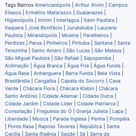
Tags Bairros
Americanópolis
|
Arthur Alvim
|
Campos
Elíseos
|
Ermelino Matarazzo
|
Guaianazes
|
Higienópolis
|
Imirim
|
Interlagos
|
Itaim Paulista
|
Itaquera
|
José Bonifácio
|
Jurubatuba
|
Lauzane
Paulista
|
Mirandópolis
|
Moema
|
Parelheiros
|
Perdizes
|
Perus
|
Pinheiros
|
Pirituba
|
Santana
|
Santa
Terezinha
|
Santo Amaro
|
São Lucas
|
São Mateus
|
São Miguel Paulista
|
São Rafael
|
Sapopemba
|
Aclimação
|
Água Branca
|
Água Fria
|
Água Funda
|
Água Rasa
|
Anhanguera
|
Barra Funda
|
Bela Vista
|
Brasilândia
|
Cangaíba
|
Capela do Socorro
|
Casa
Verde
|
Chácara Flora
|
Chácara Klabin
|
Chácara
Santo Antônio
|
Cidade Ademar
|
Cidade Dutra
|
Cidade Jardim
|
Cidade Lider
|
Cidade Patriarca
|
Consolação
|
Freguesia do Ó
|
Granja Julieta
|
Lapa
|
Liberdade
|
Mooca
|
Parada Inglesa
|
Penha
|
Pompéia
|
Ponte Rasa
|
Raposo Tavares
|
República
|
Santa
Cecília
|
Santa Ifigênia
|
Saúde
|
Sé
|
Serra da