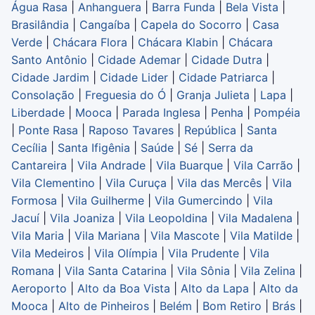
Água Rasa
|
Anhanguera
|
Barra Funda
|
Bela Vista
|
Brasilândia
|
Cangaíba
|
Capela do Socorro
|
Casa
Verde
|
Chácara Flora
|
Chácara Klabin
|
Chácara
Santo Antônio
|
Cidade Ademar
|
Cidade Dutra
|
Cidade Jardim
|
Cidade Lider
|
Cidade Patriarca
|
Consolação
|
Freguesia do Ó
|
Granja Julieta
|
Lapa
|
Liberdade
|
Mooca
|
Parada Inglesa
|
Penha
|
Pompéia
|
Ponte Rasa
|
Raposo Tavares
|
República
|
Santa
Cecília
|
Santa Ifigênia
|
Saúde
|
Sé
|
Serra da
Cantareira
|
Vila Andrade
|
Vila Buarque
|
Vila Carrão
|
Vila Clementino
|
Vila Curuça
|
Vila das Mercês
|
Vila
Formosa
|
Vila Guilherme
|
Vila Gumercindo
|
Vila
Jacuí
|
Vila Joaniza
|
Vila Leopoldina
|
Vila Madalena
|
Vila Maria
|
Vila Mariana
|
Vila Mascote
|
Vila Matilde
|
Vila Medeiros
|
Vila Olímpia
|
Vila Prudente
|
Vila
Romana
|
Vila Santa Catarina
|
Vila Sônia
|
Vila Zelina
|
Aeroporto
|
Alto da Boa Vista
|
Alto da Lapa
|
Alto da
Mooca
|
Alto de Pinheiros
|
Belém
|
Bom Retiro
|
Brás
|