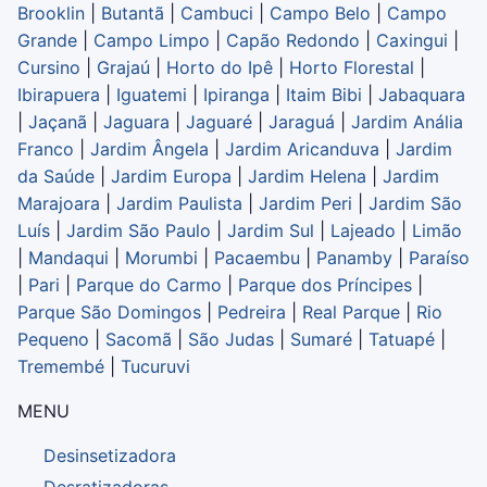
Brooklin
|
Butantã
|
Cambuci
|
Campo Belo
|
Campo
Grande
|
Campo Limpo
|
Capão Redondo
|
Caxingui
|
Cursino
|
Grajaú
|
Horto do Ipê
|
Horto Florestal
|
Ibirapuera
|
Iguatemi
|
Ipiranga
|
Itaim Bibi
|
Jabaquara
|
Jaçanã
|
Jaguara
|
Jaguaré
|
Jaraguá
|
Jardim Anália
Franco
|
Jardim Ângela
|
Jardim Aricanduva
|
Jardim
da Saúde
|
Jardim Europa
|
Jardim Helena
|
Jardim
Marajoara
|
Jardim Paulista
|
Jardim Peri
|
Jardim São
Luís
|
Jardim São Paulo
|
Jardim Sul
|
Lajeado
|
Limão
|
Mandaqui
|
Morumbi
|
Pacaembu
|
Panamby
|
Paraíso
|
Pari
|
Parque do Carmo
|
Parque dos Príncipes
|
Parque São Domingos
|
Pedreira
|
Real Parque
|
Rio
Pequeno
|
Sacomã
|
São Judas
|
Sumaré
|
Tatuapé
|
Tremembé
|
Tucuruvi
MENU
Desinsetizadora