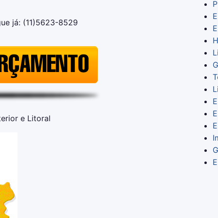
P
E
ue já: (11)5623-8529
E
H
L
G
T
L
E
E
rior e Litoral
E
I
G
E