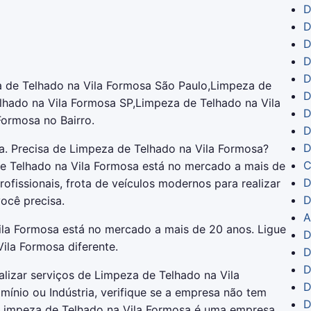
D
D
D
D
D
 de Telhado na Vila Formosa São Paulo,Limpeza de
D
lhado na Vila Formosa SP,Limpeza de Telhado na Vila
D
ormosa no Bairro.
D
D
. Precisa de Limpeza de Telhado na Vila Formosa?
C
e Telhado na Vila Formosa está no mercado a mais de
D
fissionais, frota de veículos modernos para realizar
D
ocê precisa.
A
la Formosa está no mercado a mais de 20 anos. Ligue
D
ila Formosa diferente.
D
D
alizar serviços de Limpeza de Telhado na Vila
D
nio ou Indústria, verifique se a empresa não tem
D
A Limpeza de Telhado na Vila Formosa é uma empresa