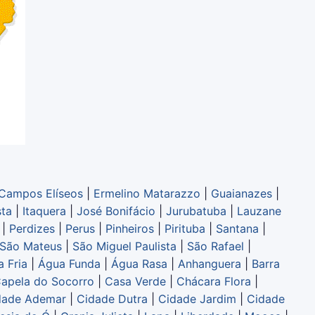
Campos Elíseos
|
Ermelino Matarazzo
|
Guaianazes
|
sta
|
Itaquera
|
José Bonifácio
|
Jurubatuba
|
Lauzane
|
Perdizes
|
Perus
|
Pinheiros
|
Pirituba
|
Santana
|
São Mateus
|
São Miguel Paulista
|
São Rafael
|
 Fria
|
Água Funda
|
Água Rasa
|
Anhanguera
|
Barra
apela do Socorro
|
Casa Verde
|
Chácara Flora
|
dade Ademar
|
Cidade Dutra
|
Cidade Jardim
|
Cidade