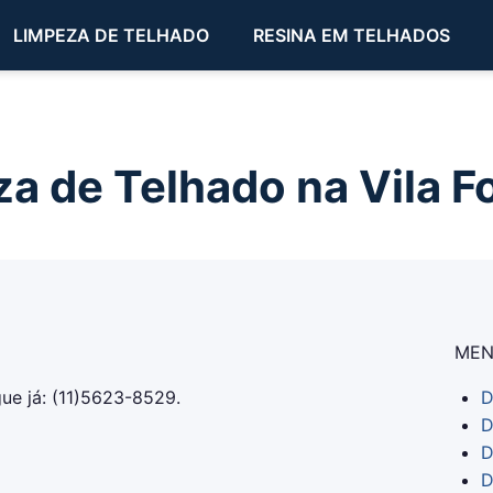
LIMPEZA DE TELHADO
RESINA EM TELHADOS
a de Telhado na Vila 
ME
ue já: (11)5623-8529.
D
D
D
D