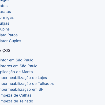
atos
aratas
ormigas
ulgas
upins
ata Ratos
atar Cupins
VIÇOS
intor em São Paulo
intores em São Paulo
plicação de Manta
mpermeabilização de Lajes
mpermeabilização de Telhados
mpermeabilização em SP
impeza de Calhas
impeza de Telhado