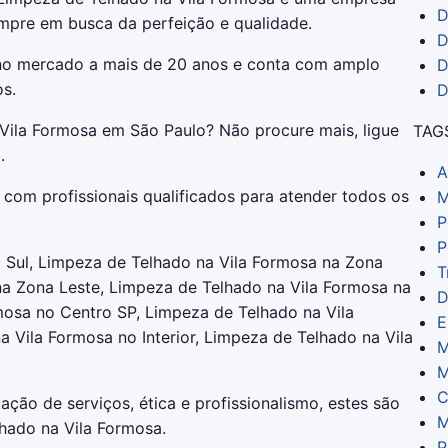
D
mpre em busca da perfeição e qualidade.
D
 no mercado a mais de 20 anos e conta com amplo
D
os.
D
Vila Formosa em São Paulo? Não procure mais, ligue
TAG
.
A
com profissionais qualificados para atender todos os
M
P
P
 Sul, Limpeza de Telhado na Vila Formosa na Zona
T
na Zona Leste, Limpeza de Telhado na Vila Formosa na
D
mosa no Centro SP, Limpeza de Telhado na Vila
E
Vila Formosa no Interior, Limpeza de Telhado na Vila
M
M
C
ação de serviços, ética e profissionalismo, estes são
M
hado na Vila Formosa.
P