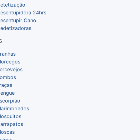
etetização
esentupidora 24hrs
esentupir Cano
edetizadoras
S
ranhas
orcegos
ercevejos
ombos
raças
engue
scorpião
arimbondos
osquitos
arrapatos
oscas
ulgas