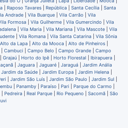
esia do Ó
|
Granja Julieta
|
Lapa
|
Liberdade
|
Mooca
|
sa
|
Raposo Tavares
|
República
|
Santa Cecília
|
Santa
ila Andrade
|
Vila Buarque
|
Vila Carrão
|
Vila
Vila Formosa
|
Vila Guilherme
|
Vila Gumercindo
|
Vila
adalena
|
Vila Maria
|
Vila Mariana
|
Vila Mascote
|
Vila
rudente
|
Vila Romana
|
Vila Santa Catarina
|
Vila Sônia
Alto da Lapa
|
Alto da Mooca
|
Alto de Pinheiros
|
|
Cambuci
|
Campo Belo
|
Campo Grande
|
Campo
|
Grajaú
|
Horto do Ipê
|
Horto Florestal
|
Ibirapuera
|
Jaçanã
|
Jaguara
|
Jaguaré
|
Jaraguá
|
Jardim Anália
|
Jardim da Saúde
|
Jardim Europa
|
Jardim Helena
|
eri
|
Jardim São Luís
|
Jardim São Paulo
|
Jardim Sul
|
aembu
|
Panamby
|
Paraíso
|
Pari
|
Parque do Carmo
|
|
Pedreira
|
Real Parque
|
Rio Pequeno
|
Sacomã
|
São
uvi