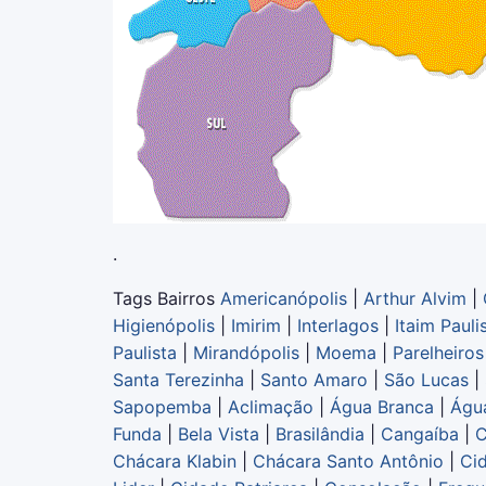
.
Tags Bairros
Americanópolis
|
Arthur Alvim
|
Higienópolis
|
Imirim
|
Interlagos
|
Itaim Pauli
Paulista
|
Mirandópolis
|
Moema
|
Parelheiros
Santa Terezinha
|
Santo Amaro
|
São Lucas
|
Sapopemba
|
Aclimação
|
Água Branca
|
Água
Funda
|
Bela Vista
|
Brasilândia
|
Cangaíba
|
C
Chácara Klabin
|
Chácara Santo Antônio
|
Ci