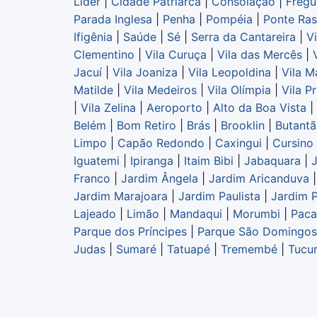
Lider
|
Cidade Patriarca
|
Consolação
|
Fregu
Parada Inglesa
|
Penha
|
Pompéia
|
Ponte Ra
Ifigênia
|
Saúde
|
Sé
|
Serra da Cantareira
|
V
Clementino
|
Vila Curuça
|
Vila das Mercês
|
Jacuí
|
Vila Joaniza
|
Vila Leopoldina
|
Vila M
Matilde
|
Vila Medeiros
|
Vila Olímpia
|
Vila P
|
Vila Zelina
|
Aeroporto
|
Alto da Boa Vista
|
Belém
|
Bom Retiro
|
Brás
|
Brooklin
|
Butantã
Limpo
|
Capão Redondo
|
Caxingui
|
Cursino
Iguatemi
|
Ipiranga
|
Itaim Bibi
|
Jabaquara
|
Franco
|
Jardim Ângela
|
Jardim Aricanduva
Jardim Marajoara
|
Jardim Paulista
|
Jardim P
Lajeado
|
Limão
|
Mandaqui
|
Morumbi
|
Pac
Parque dos Príncipes
|
Parque São Domingos
Judas
|
Sumaré
|
Tatuapé
|
Tremembé
|
Tucur