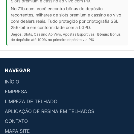
Slots premium e cassino ao vivo com PIX
No 71b.com, você encontra bônus de depósito
recorrentes, milhares de slots premium e cassino ao vivo
com dealers reais. Tudo protegido por criptografia SSL
256-bit e em conformidade com a LGPD.
Jogos:
Slots, Cassino Ao Vivo, Apostas Esportivas ·
Bônus:
Bônus
de depósito até 100% no primeiro depósito via PIX
NAVEGAR
INÍCIO
EMPRESA
LIMPEZA DE TELHADO
APLICAÇÃO DE RESINA EM TELHADOS
CONTATO
MAPA SITE