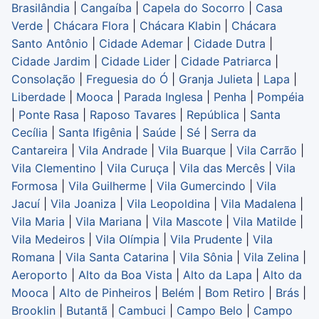
Brasilândia
|
Cangaíba
|
Capela do Socorro
|
Casa
Verde
|
Chácara Flora
|
Chácara Klabin
|
Chácara
Santo Antônio
|
Cidade Ademar
|
Cidade Dutra
|
Cidade Jardim
|
Cidade Lider
|
Cidade Patriarca
|
Consolação
|
Freguesia do Ó
|
Granja Julieta
|
Lapa
|
Liberdade
|
Mooca
|
Parada Inglesa
|
Penha
|
Pompéia
|
Ponte Rasa
|
Raposo Tavares
|
República
|
Santa
Cecília
|
Santa Ifigênia
|
Saúde
|
Sé
|
Serra da
Cantareira
|
Vila Andrade
|
Vila Buarque
|
Vila Carrão
|
Vila Clementino
|
Vila Curuça
|
Vila das Mercês
|
Vila
Formosa
|
Vila Guilherme
|
Vila Gumercindo
|
Vila
Jacuí
|
Vila Joaniza
|
Vila Leopoldina
|
Vila Madalena
|
Vila Maria
|
Vila Mariana
|
Vila Mascote
|
Vila Matilde
|
Vila Medeiros
|
Vila Olímpia
|
Vila Prudente
|
Vila
Romana
|
Vila Santa Catarina
|
Vila Sônia
|
Vila Zelina
|
Aeroporto
|
Alto da Boa Vista
|
Alto da Lapa
|
Alto da
Mooca
|
Alto de Pinheiros
|
Belém
|
Bom Retiro
|
Brás
|
Brooklin
|
Butantã
|
Cambuci
|
Campo Belo
|
Campo