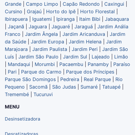
Grande
|
Campo Limpo
|
Capão Redondo
|
Caxingui
|
Cursino
|
Grajaú
|
Horto do Ipê
|
Horto Florestal
|
Ibirapuera
|
Iguatemi
|
Ipiranga
|
Itaim Bibi
|
Jabaquara
|
Jaçanã
|
Jaguara
|
Jaguaré
|
Jaraguá
|
Jardim Anália
Franco
|
Jardim Ângela
|
Jardim Aricanduva
|
Jardim
da Saúde
|
Jardim Europa
|
Jardim Helena
|
Jardim
Marajoara
|
Jardim Paulista
|
Jardim Peri
|
Jardim São
Luís
|
Jardim São Paulo
|
Jardim Sul
|
Lajeado
|
Limão
|
Mandaqui
|
Morumbi
|
Pacaembu
|
Panamby
|
Paraíso
|
Pari
|
Parque do Carmo
|
Parque dos Príncipes
|
Parque São Domingos
|
Pedreira
|
Real Parque
|
Rio
Pequeno
|
Sacomã
|
São Judas
|
Sumaré
|
Tatuapé
|
Tremembé
|
Tucuruvi
MENU
Desinsetizadora
Desratizadoras