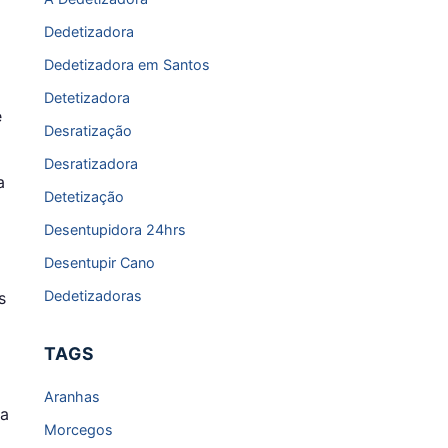
Dedetizadora
Dedetizadora em Santos
Detetizadora
e
Desratização
Desratizadora
a
Detetização
Desentupidora 24hrs
o
Desentupir Cano
Dedetizadoras
s
TAGS
Aranhas
za
Morcegos