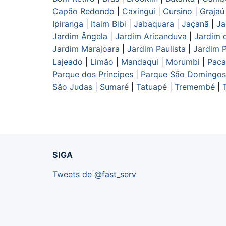
Capão Redondo
|
Caxingui
|
Cursino
|
Grajaú
Ipiranga
|
Itaim Bibi
|
Jabaquara
|
Jaçanã
|
Ja
Jardim Ângela
|
Jardim Aricanduva
|
Jardim 
Jardim Marajoara
|
Jardim Paulista
|
Jardim P
Lajeado
|
Limão
|
Mandaqui
|
Morumbi
|
Pac
Parque dos Príncipes
|
Parque São Domingos
São Judas
|
Sumaré
|
Tatuapé
|
Tremembé
|
SIGA
Tweets de @fast_serv