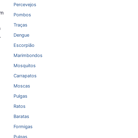
Percevejos
em
Pombos
Traças
a
Dengue
.
Escorpião
Marimbondos
Mosquitos
Carrapatos
Moscas
Pulgas
Ratos
Baratas
Formigas
Pulgas