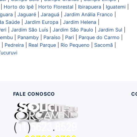
|
Horto do Ipê
|
Horto Florestal
|
Ibirapuera
|
Iguatemi
|
guara
|
Jaguaré
|
Jaraguá
|
Jardim Anália Franco
|
da Saúde
|
Jardim Europa
|
Jardim Helena
|
eri
|
Jardim São Luís
|
Jardim São Paulo
|
Jardim Sul
|
aembu
|
Panamby
|
Paraíso
|
Pari
|
Parque do Carmo
|
|
Pedreira
|
Real Parque
|
Rio Pequeno
|
Sacomã
|
Tucuruvi
FALE CONOSCO
C