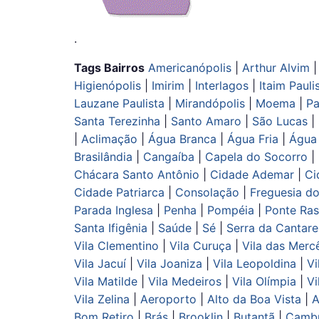
.
Tags Bairros
Americanópolis
|
Arthur Alvim
Higienópolis
|
Imirim
|
Interlagos
|
Itaim Pauli
Lauzane Paulista
|
Mirandópolis
|
Moema
|
Pa
Santa Terezinha
|
Santo Amaro
|
São Lucas
|
|
Aclimação
|
Água Branca
|
Água Fria
|
Água
Brasilândia
|
Cangaíba
|
Capela do Socorro
|
Chácara Santo Antônio
|
Cidade Ademar
|
Ci
Cidade Patriarca
|
Consolação
|
Freguesia d
Parada Inglesa
|
Penha
|
Pompéia
|
Ponte Ra
Santa Ifigênia
|
Saúde
|
Sé
|
Serra da Cantare
Vila Clementino
|
Vila Curuça
|
Vila das Merc
Vila Jacuí
|
Vila Joaniza
|
Vila Leopoldina
|
Vi
Vila Matilde
|
Vila Medeiros
|
Vila Olímpia
|
Vi
Vila Zelina
|
Aeroporto
|
Alto da Boa Vista
|
A
Bom Retiro
|
Brás
|
Brooklin
|
Butantã
|
Camb