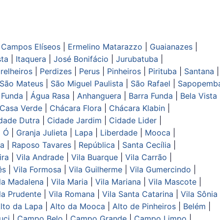
|
Campos Elíseos
|
Ermelino Matarazzo
|
Guaianazes
|
sta
|
Itaquera
|
José Bonifácio
|
Jurubatuba
|
relheiros
|
Perdizes
|
Perus
|
Pinheiros
|
Pirituba
|
Santana
|
São Mateus
|
São Miguel Paulista
|
São Rafael
|
Sapopemb
 Funda
|
Água Rasa
|
Anhanguera
|
Barra Funda
|
Bela Vista
Casa Verde
|
Chácara Flora
|
Chácara Klabin
|
dade Dutra
|
Cidade Jardim
|
Cidade Lider
|
o Ó
|
Granja Julieta
|
Lapa
|
Liberdade
|
Mooca
|
sa
|
Raposo Tavares
|
República
|
Santa Cecília
|
ira
|
Vila Andrade
|
Vila Buarque
|
Vila Carrão
|
ês
|
Vila Formosa
|
Vila Guilherme
|
Vila Gumercindo
|
la Madalena
|
Vila Maria
|
Vila Mariana
|
Vila Mascote
|
la Prudente
|
Vila Romana
|
Vila Santa Catarina
|
Vila Sônia
lto da Lapa
|
Alto da Mooca
|
Alto de Pinheiros
|
Belém
|
uci
|
Campo Belo
|
Campo Grande
|
Campo Limpo
|