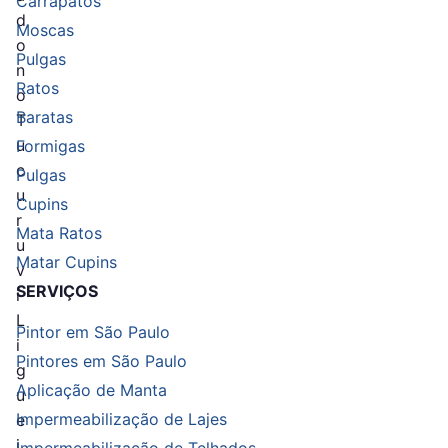
Carrapatos
d
Moscas
o
Pulgas
n
Ratos
o
Baratas
T
u
Formigas
c
Pulgas
u
Cupins
r
Mata Ratos
u
Matar Cupins
v
SERVIÇOS
i
L
Pintor em São Paulo
i
Pintores em São Paulo
g
Aplicação de Manta
u
Impermeabilização de Lajes
e
j