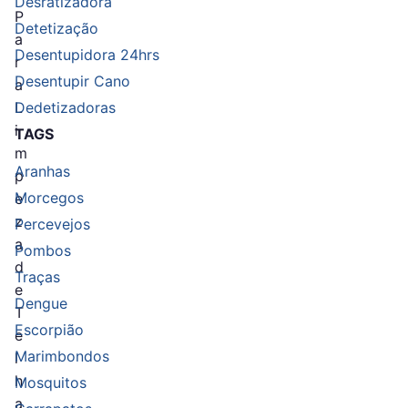
Desratizadora
P
Detetização
a
Desentupidora 24hrs
r
Desentupir Cano
a
L
Dedetizadoras
i
TAGS
m
Aranhas
p
Morcegos
e
z
Percevejos
a
Pombos
d
Traças
e
Dengue
T
Escorpião
e
Marimbondos
l
h
Mosquitos
a