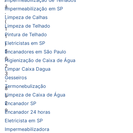
Impermeabilização de Telhados
á
Impermeabilização em SP
:
Limpeza de Calhas
(
Limpeza de Telhado
1
Pintura de Telhado
1
Eletricistas em SP
)
5
Encanadores em São Paulo
6
Higienização de Caixa de Água
2
Limpar Caixa Dagua
3
Gesseiros
-
Termonebulização
8
Limpeza de Caixa de Água
5
2
Encanador SP
9
Encanador 24 horas
.
Eletricista em SP
Impermeabilizadora