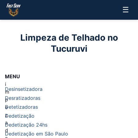
☰
Limpeza de Telhado no
Tucuruvi
L
MENU
i
Desinsetizadora
m
Desratizadoras
p
Detetizadoras
e
z
Dedetização
a
Dedetização 24hs
d
Dedetização em São Paulo