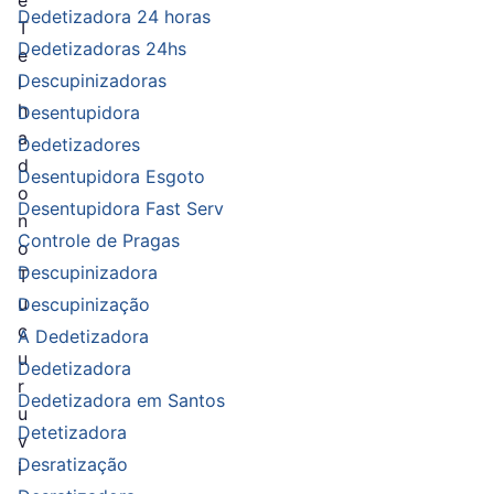
e
Dedetizadora 24 horas
T
Dedetizadoras 24hs
e
Descupinizadoras
l
h
Desentupidora
a
Dedetizadores
d
Desentupidora Esgoto
o
Desentupidora Fast Serv
n
Controle de Pragas
o
Descupinizadora
T
u
Descupinização
c
A Dedetizadora
u
Dedetizadora
r
Dedetizadora em Santos
u
Detetizadora
v
Desratização
i