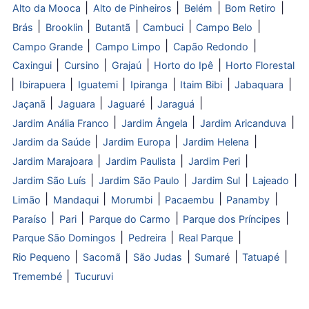
|
|
|
|
Alto da Mooca
Alto de Pinheiros
Belém
Bom Retiro
|
|
|
|
|
Brás
Brooklin
Butantã
Cambuci
Campo Belo
|
|
|
Campo Grande
Campo Limpo
Capão Redondo
|
|
|
|
Caxingui
Cursino
Grajaú
Horto do Ipê
Horto Florestal
|
|
|
|
|
|
Ibirapuera
Iguatemi
Ipiranga
Itaim Bibi
Jabaquara
|
|
|
|
Jaçanã
Jaguara
Jaguaré
Jaraguá
|
|
|
Jardim Anália Franco
Jardim Ângela
Jardim Aricanduva
|
|
|
Jardim da Saúde
Jardim Europa
Jardim Helena
|
|
|
Jardim Marajoara
Jardim Paulista
Jardim Peri
|
|
|
|
Jardim São Luís
Jardim São Paulo
Jardim Sul
Lajeado
|
|
|
|
|
Limão
Mandaqui
Morumbi
Pacaembu
Panamby
|
|
|
|
Paraíso
Pari
Parque do Carmo
Parque dos Príncipes
|
|
|
Parque São Domingos
Pedreira
Real Parque
|
|
|
|
|
Rio Pequeno
Sacomã
São Judas
Sumaré
Tatuapé
|
Tremembé
Tucuruvi