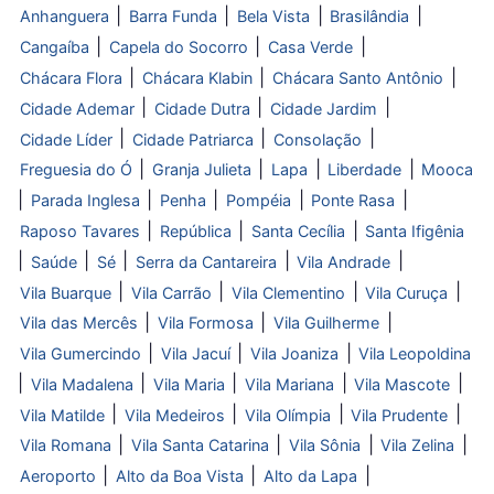
|
|
|
|
Anhanguera
Barra Funda
Bela Vista
Brasilândia
|
|
|
Cangaíba
Capela do Socorro
Casa Verde
|
|
|
Chácara Flora
Chácara Klabin
Chácara Santo Antônio
|
|
|
Cidade Ademar
Cidade Dutra
Cidade Jardim
|
|
|
Cidade Líder
Cidade Patriarca
Consolação
|
|
|
|
Freguesia do Ó
Granja Julieta
Lapa
Liberdade
Mooca
|
|
|
|
|
Parada Inglesa
Penha
Pompéia
Ponte Rasa
|
|
|
Raposo Tavares
República
Santa Cecília
Santa Ifigênia
|
|
|
|
|
Saúde
Sé
Serra da Cantareira
Vila Andrade
|
|
|
|
Vila Buarque
Vila Carrão
Vila Clementino
Vila Curuça
|
|
|
Vila das Mercês
Vila Formosa
Vila Guilherme
|
|
|
Vila Gumercindo
Vila Jacuí
Vila Joaniza
Vila Leopoldina
|
|
|
|
|
Vila Madalena
Vila Maria
Vila Mariana
Vila Mascote
|
|
|
|
Vila Matilde
Vila Medeiros
Vila Olímpia
Vila Prudente
|
|
|
|
Vila Romana
Vila Santa Catarina
Vila Sônia
Vila Zelina
|
|
|
Aeroporto
Alto da Boa Vista
Alto da Lapa