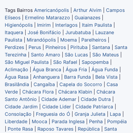
Tags Bairros
Americanópolis
|
Arthur Alvim
|
Campos
Elíseos
|
Ermelino Matarazzo
|
Guaianazes
|
Higienópolis
|
Imirim
|
Interlagos
|
Itaim Paulista
|
Itaquera
|
José Bonifácio
|
Jurubatuba
|
Lauzane
Paulista
|
Mirandópolis
|
Moema
|
Parelheiros
|
Perdizes
|
Perus
|
Pinheiros
|
Pirituba
|
Santana
|
Santa
Terezinha
|
Santo Amaro
|
São Lucas
|
São Mateus
|
São Miguel Paulista
|
São Rafael
|
Sapopemba
|
Aclimação
|
Água Branca
|
Água Fria
|
Água Funda
|
Água Rasa
|
Anhanguera
|
Barra Funda
|
Bela Vista
|
Brasilândia
|
Cangaíba
|
Capela do Socorro
|
Casa
Verde
|
Chácara Flora
|
Chácara Klabin
|
Chácara
Santo Antônio
|
Cidade Ademar
|
Cidade Dutra
|
Cidade Jardim
|
Cidade Lider
|
Cidade Patriarca
|
Consolação
|
Freguesia do Ó
|
Granja Julieta
|
Lapa
|
Liberdade
|
Mooca
|
Parada Inglesa
|
Penha
|
Pompéia
|
Ponte Rasa
|
Raposo Tavares
|
República
|
Santa