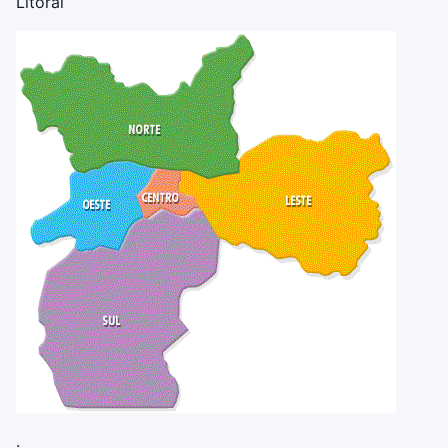
Litoral
.