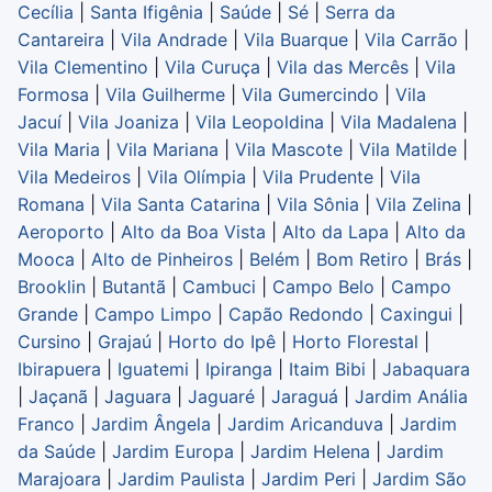
Cecília
|
Santa Ifigênia
|
Saúde
|
Sé
|
Serra da
Cantareira
|
Vila Andrade
|
Vila Buarque
|
Vila Carrão
|
Vila Clementino
|
Vila Curuça
|
Vila das Mercês
|
Vila
Formosa
|
Vila Guilherme
|
Vila Gumercindo
|
Vila
Jacuí
|
Vila Joaniza
|
Vila Leopoldina
|
Vila Madalena
|
Vila Maria
|
Vila Mariana
|
Vila Mascote
|
Vila Matilde
|
Vila Medeiros
|
Vila Olímpia
|
Vila Prudente
|
Vila
Romana
|
Vila Santa Catarina
|
Vila Sônia
|
Vila Zelina
|
Aeroporto
|
Alto da Boa Vista
|
Alto da Lapa
|
Alto da
Mooca
|
Alto de Pinheiros
|
Belém
|
Bom Retiro
|
Brás
|
Brooklin
|
Butantã
|
Cambuci
|
Campo Belo
|
Campo
Grande
|
Campo Limpo
|
Capão Redondo
|
Caxingui
|
Cursino
|
Grajaú
|
Horto do Ipê
|
Horto Florestal
|
Ibirapuera
|
Iguatemi
|
Ipiranga
|
Itaim Bibi
|
Jabaquara
|
Jaçanã
|
Jaguara
|
Jaguaré
|
Jaraguá
|
Jardim Anália
Franco
|
Jardim Ângela
|
Jardim Aricanduva
|
Jardim
da Saúde
|
Jardim Europa
|
Jardim Helena
|
Jardim
Marajoara
|
Jardim Paulista
|
Jardim Peri
|
Jardim São