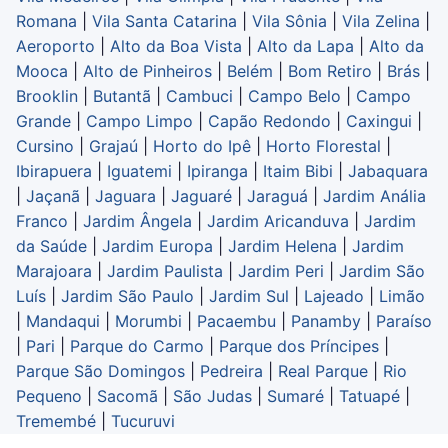
Romana
|
Vila Santa Catarina
|
Vila Sônia
|
Vila Zelina
|
Aeroporto
|
Alto da Boa Vista
|
Alto da Lapa
|
Alto da
Mooca
|
Alto de Pinheiros
|
Belém
|
Bom Retiro
|
Brás
|
Brooklin
|
Butantã
|
Cambuci
|
Campo Belo
|
Campo
Grande
|
Campo Limpo
|
Capão Redondo
|
Caxingui
|
Cursino
|
Grajaú
|
Horto do Ipê
|
Horto Florestal
|
Ibirapuera
|
Iguatemi
|
Ipiranga
|
Itaim Bibi
|
Jabaquara
|
Jaçanã
|
Jaguara
|
Jaguaré
|
Jaraguá
|
Jardim Anália
Franco
|
Jardim Ângela
|
Jardim Aricanduva
|
Jardim
da Saúde
|
Jardim Europa
|
Jardim Helena
|
Jardim
Marajoara
|
Jardim Paulista
|
Jardim Peri
|
Jardim São
Luís
|
Jardim São Paulo
|
Jardim Sul
|
Lajeado
|
Limão
|
Mandaqui
|
Morumbi
|
Pacaembu
|
Panamby
|
Paraíso
|
Pari
|
Parque do Carmo
|
Parque dos Príncipes
|
Parque São Domingos
|
Pedreira
|
Real Parque
|
Rio
Pequeno
|
Sacomã
|
São Judas
|
Sumaré
|
Tatuapé
|
Tremembé
|
Tucuruvi