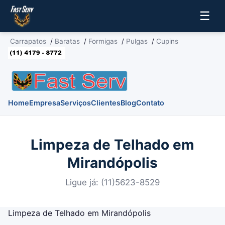
☰
Carrapatos
/
Baratas
/
Formigas
/
Pulgas
/
Cupins
Home
Empresa
Serviços
Clientes
Blog
Contato
Limpeza de Telhado em
Mirandópolis
Ligue já: (11)5623-8529
Limpeza de Telhado em Mirandópolis