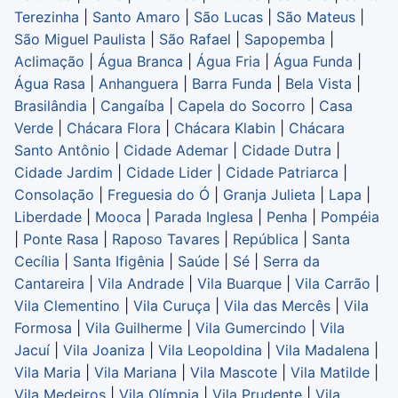
Terezinha
|
Santo Amaro
|
São Lucas
|
São Mateus
|
São Miguel Paulista
|
São Rafael
|
Sapopemba
|
Aclimação
|
Água Branca
|
Água Fria
|
Água Funda
|
Água Rasa
|
Anhanguera
|
Barra Funda
|
Bela Vista
|
Brasilândia
|
Cangaíba
|
Capela do Socorro
|
Casa
Verde
|
Chácara Flora
|
Chácara Klabin
|
Chácara
Santo Antônio
|
Cidade Ademar
|
Cidade Dutra
|
Cidade Jardim
|
Cidade Lider
|
Cidade Patriarca
|
Consolação
|
Freguesia do Ó
|
Granja Julieta
|
Lapa
|
Liberdade
|
Mooca
|
Parada Inglesa
|
Penha
|
Pompéia
|
Ponte Rasa
|
Raposo Tavares
|
República
|
Santa
Cecília
|
Santa Ifigênia
|
Saúde
|
Sé
|
Serra da
Cantareira
|
Vila Andrade
|
Vila Buarque
|
Vila Carrão
|
Vila Clementino
|
Vila Curuça
|
Vila das Mercês
|
Vila
Formosa
|
Vila Guilherme
|
Vila Gumercindo
|
Vila
Jacuí
|
Vila Joaniza
|
Vila Leopoldina
|
Vila Madalena
|
Vila Maria
|
Vila Mariana
|
Vila Mascote
|
Vila Matilde
|
Vila Medeiros
|
Vila Olímpia
|
Vila Prudente
|
Vila