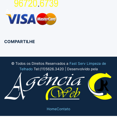
COMPARTILHE
© Todos os Direitos Reservados a
Fast Serv Limpeza de
Telhado
Tel:(11)5626.3420 | Desenvolvido pela
Home
Contato