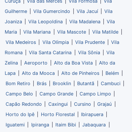
Curuça
|
Vila das Mercês
|
Vila Formosa
|
Vila
Guilherme
|
Vila Gumercindo
|
Vila Jacuí
|
Vila
Joaniza
|
Vila Leopoldina
|
Vila Madalena
|
Vila
Maria
|
Vila Mariana
|
Vila Mascote
|
Vila Matilde
|
Vila Medeiros
|
Vila Olímpia
|
Vila Prudente
|
Vila
Romana
|
Vila Santa Catarina
|
Vila Sônia
|
Vila
Zelina
|
Aeroporto
|
Alto da Boa Vista
|
Alto da
Lapa
|
Alto da Mooca
|
Alto de Pinheiros
|
Belém
|
Bom Retiro
|
Brás
|
Brooklin
|
Butantã
|
Cambuci
|
Campo Belo
|
Campo Grande
|
Campo Limpo
|
Capão Redondo
|
Caxingui
|
Cursino
|
Grajaú
|
Horto do Ipê
|
Horto Florestal
|
Ibirapuera
|
Iguatemi
|
Ipiranga
|
Itaim Bibi
|
Jabaquara
|