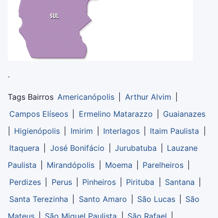
.
Tags Bairros
Americanópolis
|
Arthur Alvim
|
Campos Elíseos
|
Ermelino Matarazzo
|
Guaianazes
|
Higienópolis
|
Imirim
|
Interlagos
|
Itaim Paulista
|
Itaquera
|
José Bonifácio
|
Jurubatuba
|
Lauzane
Paulista
|
Mirandópolis
|
Moema
|
Parelheiros
|
Perdizes
|
Perus
|
Pinheiros
|
Pirituba
|
Santana
|
Santa Terezinha
|
Santo Amaro
|
São Lucas
|
São
Mateus
|
São Miguel Paulista
|
São Rafael
|