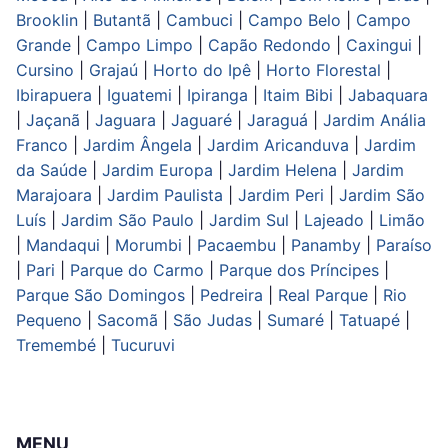
Brooklin
|
Butantã
|
Cambuci
|
Campo Belo
|
Campo
Grande
|
Campo Limpo
|
Capão Redondo
|
Caxingui
|
Cursino
|
Grajaú
|
Horto do Ipê
|
Horto Florestal
|
Ibirapuera
|
Iguatemi
|
Ipiranga
|
Itaim Bibi
|
Jabaquara
|
Jaçanã
|
Jaguara
|
Jaguaré
|
Jaraguá
|
Jardim Anália
Franco
|
Jardim Ângela
|
Jardim Aricanduva
|
Jardim
da Saúde
|
Jardim Europa
|
Jardim Helena
|
Jardim
Marajoara
|
Jardim Paulista
|
Jardim Peri
|
Jardim São
Luís
|
Jardim São Paulo
|
Jardim Sul
|
Lajeado
|
Limão
|
Mandaqui
|
Morumbi
|
Pacaembu
|
Panamby
|
Paraíso
|
Pari
|
Parque do Carmo
|
Parque dos Príncipes
|
Parque São Domingos
|
Pedreira
|
Real Parque
|
Rio
Pequeno
|
Sacomã
|
São Judas
|
Sumaré
|
Tatuapé
|
Tremembé
|
Tucuruvi
MENU