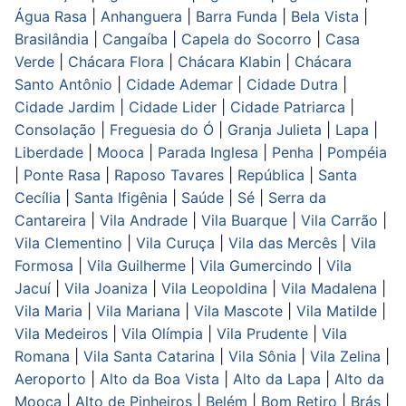
Água Rasa
|
Anhanguera
|
Barra Funda
|
Bela Vista
|
Brasilândia
|
Cangaíba
|
Capela do Socorro
|
Casa
Verde
|
Chácara Flora
|
Chácara Klabin
|
Chácara
Santo Antônio
|
Cidade Ademar
|
Cidade Dutra
|
Cidade Jardim
|
Cidade Lider
|
Cidade Patriarca
|
Consolação
|
Freguesia do Ó
|
Granja Julieta
|
Lapa
|
Liberdade
|
Mooca
|
Parada Inglesa
|
Penha
|
Pompéia
|
Ponte Rasa
|
Raposo Tavares
|
República
|
Santa
Cecília
|
Santa Ifigênia
|
Saúde
|
Sé
|
Serra da
Cantareira
|
Vila Andrade
|
Vila Buarque
|
Vila Carrão
|
Vila Clementino
|
Vila Curuça
|
Vila das Mercês
|
Vila
Formosa
|
Vila Guilherme
|
Vila Gumercindo
|
Vila
Jacuí
|
Vila Joaniza
|
Vila Leopoldina
|
Vila Madalena
|
Vila Maria
|
Vila Mariana
|
Vila Mascote
|
Vila Matilde
|
Vila Medeiros
|
Vila Olímpia
|
Vila Prudente
|
Vila
Romana
|
Vila Santa Catarina
|
Vila Sônia
|
Vila Zelina
|
Aeroporto
|
Alto da Boa Vista
|
Alto da Lapa
|
Alto da
Mooca
|
Alto de Pinheiros
|
Belém
|
Bom Retiro
|
Brás
|