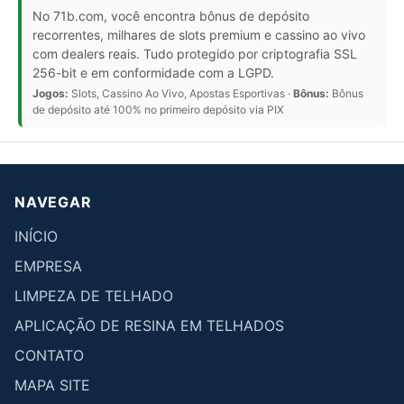
No 71b.com, você encontra bônus de depósito
recorrentes, milhares de slots premium e cassino ao vivo
com dealers reais. Tudo protegido por criptografia SSL
256-bit e em conformidade com a LGPD.
Jogos:
Slots, Cassino Ao Vivo, Apostas Esportivas ·
Bônus:
Bônus
de depósito até 100% no primeiro depósito via PIX
NAVEGAR
INÍCIO
EMPRESA
LIMPEZA DE TELHADO
APLICAÇÃO DE RESINA EM TELHADOS
CONTATO
MAPA SITE