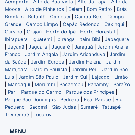
Aeroporto
|
Alto da Boa Vista
|
Alto da Lapa
|
Alto da
Mooca
|
Alto de Pinheiros
|
Belém
|
Bom Retiro
|
Brás
|
Brooklin
|
Butantã
|
Cambuci
|
Campo Belo
|
Campo
Grande
|
Campo Limpo
|
Capão Redondo
|
Caxingui
|
Cursino
|
Grajaú
|
Horto do Ipê
|
Horto Florestal
|
Ibirapuera
|
Iguatemi
|
Ipiranga
|
Itaim Bibi
|
Jabaquara
|
Jaçanã
|
Jaguara
|
Jaguaré
|
Jaraguá
|
Jardim Anália
Franco
|
Jardim Ângela
|
Jardim Aricanduva
|
Jardim
da Saúde
|
Jardim Europa
|
Jardim Helena
|
Jardim
Marajoara
|
Jardim Paulista
|
Jardim Peri
|
Jardim São
Luís
|
Jardim São Paulo
|
Jardim Sul
|
Lajeado
|
Limão
|
Mandaqui
|
Morumbi
|
Pacaembu
|
Panamby
|
Paraíso
|
Pari
|
Parque do Carmo
|
Parque dos Príncipes
|
Parque São Domingos
|
Pedreira
|
Real Parque
|
Rio
Pequeno
|
Sacomã
|
São Judas
|
Sumaré
|
Tatuapé
|
Tremembé
|
Tucuruvi
MENU