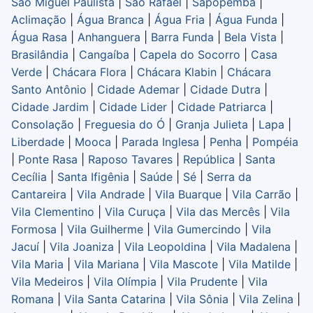
São Miguel Paulista
|
São Rafael
|
Sapopemba
|
Aclimação
|
Água Branca
|
Água Fria
|
Água Funda
|
Água Rasa
|
Anhanguera
|
Barra Funda
|
Bela Vista
|
Brasilândia
|
Cangaíba
|
Capela do Socorro
|
Casa
Verde
|
Chácara Flora
|
Chácara Klabin
|
Chácara
Santo Antônio
|
Cidade Ademar
|
Cidade Dutra
|
Cidade Jardim
|
Cidade Lider
|
Cidade Patriarca
|
Consolação
|
Freguesia do Ó
|
Granja Julieta
|
Lapa
|
Liberdade
|
Mooca
|
Parada Inglesa
|
Penha
|
Pompéia
|
Ponte Rasa
|
Raposo Tavares
|
República
|
Santa
Cecília
|
Santa Ifigênia
|
Saúde
|
Sé
|
Serra da
Cantareira
|
Vila Andrade
|
Vila Buarque
|
Vila Carrão
|
Vila Clementino
|
Vila Curuça
|
Vila das Mercês
|
Vila
Formosa
|
Vila Guilherme
|
Vila Gumercindo
|
Vila
Jacuí
|
Vila Joaniza
|
Vila Leopoldina
|
Vila Madalena
|
Vila Maria
|
Vila Mariana
|
Vila Mascote
|
Vila Matilde
|
Vila Medeiros
|
Vila Olímpia
|
Vila Prudente
|
Vila
Romana
|
Vila Santa Catarina
|
Vila Sônia
|
Vila Zelina
|