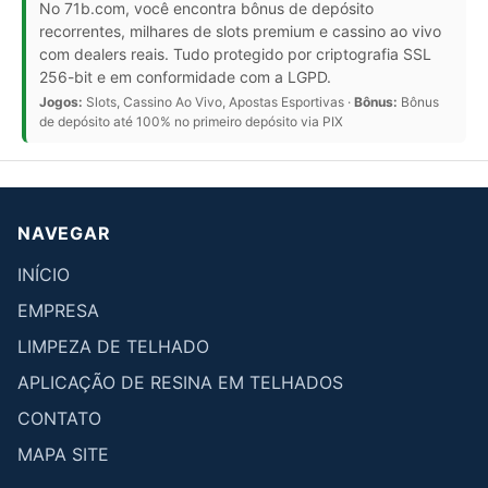
No 71b.com, você encontra bônus de depósito
recorrentes, milhares de slots premium e cassino ao vivo
com dealers reais. Tudo protegido por criptografia SSL
256-bit e em conformidade com a LGPD.
Jogos:
Slots, Cassino Ao Vivo, Apostas Esportivas ·
Bônus:
Bônus
de depósito até 100% no primeiro depósito via PIX
NAVEGAR
INÍCIO
EMPRESA
LIMPEZA DE TELHADO
APLICAÇÃO DE RESINA EM TELHADOS
CONTATO
MAPA SITE