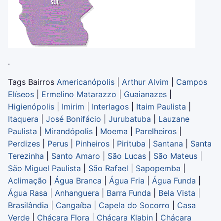
.
Tags Bairros
Americanópolis
|
Arthur Alvim
|
Campos
Elíseos
|
Ermelino Matarazzo
|
Guaianazes
|
Higienópolis
|
Imirim
|
Interlagos
|
Itaim Paulista
|
Itaquera
|
José Bonifácio
|
Jurubatuba
|
Lauzane
Paulista
|
Mirandópolis
|
Moema
|
Parelheiros
|
Perdizes
|
Perus
|
Pinheiros
|
Pirituba
|
Santana
|
Santa
Terezinha
|
Santo Amaro
|
São Lucas
|
São Mateus
|
São Miguel Paulista
|
São Rafael
|
Sapopemba
|
Aclimação
|
Água Branca
|
Água Fria
|
Água Funda
|
Água Rasa
|
Anhanguera
|
Barra Funda
|
Bela Vista
|
Brasilândia
|
Cangaíba
|
Capela do Socorro
|
Casa
Verde
|
Chácara Flora
|
Chácara Klabin
|
Chácara