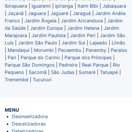
Ibirapuera
|
Iguatemi
|
Ipiranga
|
Itaim Bibi
|
Jabaquara
|
Jaçanã
|
Jaguara
|
Jaguaré
|
Jaraguá
|
Jardim Anália
Franco
|
Jardim Ângela
|
Jardim Aricanduva
|
Jardim
da Saúde
|
Jardim Europa
|
Jardim Helena
|
Jardim
Marajoara
|
Jardim Paulista
|
Jardim Peri
|
Jardim São
Luís
|
Jardim São Paulo
|
Jardim Sul
|
Lajeado
|
Limão
|
Mandaqui
|
Morumbi
|
Pacaembu
|
Panamby
|
Paraíso
|
Pari
|
Parque do Carmo
|
Parque dos Príncipes
|
Parque São Domingos
|
Pedreira
|
Real Parque
|
Rio
Pequeno
|
Sacomã
|
São Judas
|
Sumaré
|
Tatuapé
|
Tremembé
|
Tucuruvi
MENU
Desinsetizadora
Desratizadoras
Detetizadoras