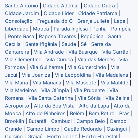
Santo Antônio
|
Cidade Ademar
|
Cidade Dutra
|
Cidade Jardim
|
Cidade Lider
|
Cidade Patriarca
|
Consolação
|
Freguesia do Ó
|
Granja Julieta
|
Lapa
|
Liberdade
|
Mooca
|
Parada Inglesa
|
Penha
|
Pompéia
|
Ponte Rasa
|
Raposo Tavares
|
República
|
Santa
Cecília
|
Santa Ifigênia
|
Saúde
|
Sé
|
Serra da
Cantareira
|
Vila Andrade
|
Vila Buarque
|
Vila Carrão
|
Vila Clementino
|
Vila Curuça
|
Vila das Mercês
|
Vila
Formosa
|
Vila Guilherme
|
Vila Gumercindo
|
Vila
Jacuí
|
Vila Joaniza
|
Vila Leopoldina
|
Vila Madalena
|
Vila Maria
|
Vila Mariana
|
Vila Mascote
|
Vila Matilde
|
Vila Medeiros
|
Vila Olímpia
|
Vila Prudente
|
Vila
Romana
|
Vila Santa Catarina
|
Vila Sônia
|
Vila Zelina
|
Aeroporto
|
Alto da Boa Vista
|
Alto da Lapa
|
Alto da
Mooca
|
Alto de Pinheiros
|
Belém
|
Bom Retiro
|
Brás
|
Brooklin
|
Butantã
|
Cambuci
|
Campo Belo
|
Campo
Grande
|
Campo Limpo
|
Capão Redondo
|
Caxingui
|
Cursino
|
Grajaú
|
Horto do Ipê
|
Horto Florestal
|