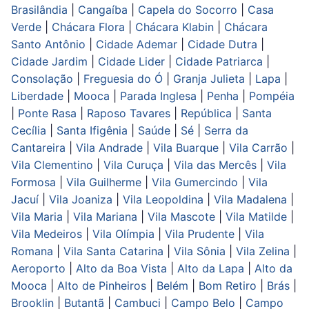
Brasilândia
|
Cangaíba
|
Capela do Socorro
|
Casa
Verde
|
Chácara Flora
|
Chácara Klabin
|
Chácara
Santo Antônio
|
Cidade Ademar
|
Cidade Dutra
|
Cidade Jardim
|
Cidade Lider
|
Cidade Patriarca
|
Consolação
|
Freguesia do Ó
|
Granja Julieta
|
Lapa
|
Liberdade
|
Mooca
|
Parada Inglesa
|
Penha
|
Pompéia
|
Ponte Rasa
|
Raposo Tavares
|
República
|
Santa
Cecília
|
Santa Ifigênia
|
Saúde
|
Sé
|
Serra da
Cantareira
|
Vila Andrade
|
Vila Buarque
|
Vila Carrão
|
Vila Clementino
|
Vila Curuça
|
Vila das Mercês
|
Vila
Formosa
|
Vila Guilherme
|
Vila Gumercindo
|
Vila
Jacuí
|
Vila Joaniza
|
Vila Leopoldina
|
Vila Madalena
|
Vila Maria
|
Vila Mariana
|
Vila Mascote
|
Vila Matilde
|
Vila Medeiros
|
Vila Olímpia
|
Vila Prudente
|
Vila
Romana
|
Vila Santa Catarina
|
Vila Sônia
|
Vila Zelina
|
Aeroporto
|
Alto da Boa Vista
|
Alto da Lapa
|
Alto da
Mooca
|
Alto de Pinheiros
|
Belém
|
Bom Retiro
|
Brás
|
Brooklin
|
Butantã
|
Cambuci
|
Campo Belo
|
Campo