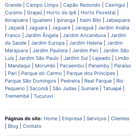
Grande
|
Campo Limpo
|
Capão Redondo
|
Caxingui
|
Cursino
|
Grajaú
|
Horto do Ipê
|
Horto Florestal
|
Ibirapuera
|
Iguatemi
|
Ipiranga
|
Itaim Bibi
|
Jabaquara
|
Jaçanã
|
Jaguara
|
Jaguaré
|
Jaraguá
|
Jardim Anália
Franco
|
Jardim Ângela
|
Jardim Aricanduva
|
Jardim
da Saúde
|
Jardim Europa
|
Jardim Helena
|
Jardim
Marajoara
|
Jardim Paulista
|
Jardim Peri
|
Jardim São
Luís
|
Jardim São Paulo
|
Jardim Sul
|
Lajeado
|
Limão
|
Mandaqui
|
Morumbi
|
Pacaembu
|
Panamby
|
Paraíso
|
Pari
|
Parque do Carmo
|
Parque dos Príncipes
|
Parque São Domingos
|
Pedreira
|
Real Parque
|
Rio
Pequeno
|
Sacomã
|
São Judas
|
Sumaré
|
Tatuapé
|
Tremembé
|
Tucuruvi
Páginas do site:
Home
|
Empresa
|
Serviços
|
Clientes
|
Blog
|
Contato