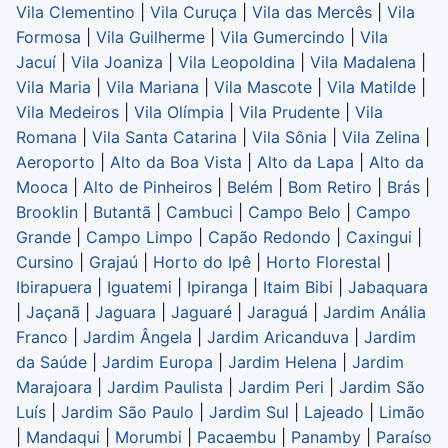
Vila Clementino
|
Vila Curuça
|
Vila das Mercês
|
Vila
Formosa
|
Vila Guilherme
|
Vila Gumercindo
|
Vila
Jacuí
|
Vila Joaniza
|
Vila Leopoldina
|
Vila Madalena
|
Vila Maria
|
Vila Mariana
|
Vila Mascote
|
Vila Matilde
|
Vila Medeiros
|
Vila Olímpia
|
Vila Prudente
|
Vila
Romana
|
Vila Santa Catarina
|
Vila Sônia
|
Vila Zelina
|
Aeroporto
|
Alto da Boa Vista
|
Alto da Lapa
|
Alto da
Mooca
|
Alto de Pinheiros
|
Belém
|
Bom Retiro
|
Brás
|
Brooklin
|
Butantã
|
Cambuci
|
Campo Belo
|
Campo
Grande
|
Campo Limpo
|
Capão Redondo
|
Caxingui
|
Cursino
|
Grajaú
|
Horto do Ipê
|
Horto Florestal
|
Ibirapuera
|
Iguatemi
|
Ipiranga
|
Itaim Bibi
|
Jabaquara
|
Jaçanã
|
Jaguara
|
Jaguaré
|
Jaraguá
|
Jardim Anália
Franco
|
Jardim Ângela
|
Jardim Aricanduva
|
Jardim
da Saúde
|
Jardim Europa
|
Jardim Helena
|
Jardim
Marajoara
|
Jardim Paulista
|
Jardim Peri
|
Jardim São
Luís
|
Jardim São Paulo
|
Jardim Sul
|
Lajeado
|
Limão
|
Mandaqui
|
Morumbi
|
Pacaembu
|
Panamby
|
Paraíso