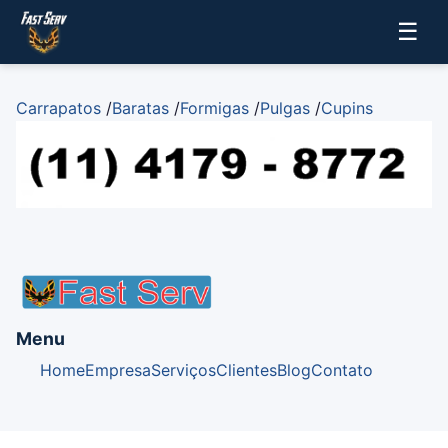
☰
Carrapatos
/
Baratas
/
Formigas
/
Pulgas
/
Cupins
Menu
Home
Empresa
Serviços
Clientes
Blog
Contato