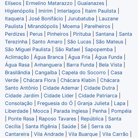
Elíseos
|
Ermelino Matarazzo
|
Guaianazes
|
Higienópolis
|
Imirim
|
Interlagos
|
Itaim Paulista
|
Itaquera
|
José Bonifácio
|
Jurubatuba
|
Lauzane
Paulista
|
Mirandópolis
|
Moema
|
Parelheiros
|
Perdizes
|
Perus
|
Pinheiros
|
Pirituba
|
Santana
|
Santa
Terezinha
|
Santo Amaro
|
São Lucas
|
São Mateus
|
São Miguel Paulista
|
São Rafael
|
Sapopemba
|
Aclimação
|
Água Branca
|
Água Fria
|
Água Funda
|
Água Rasa
|
Anhanguera
|
Barra Funda
|
Bela Vista
|
Brasilândia
|
Cangaíba
|
Capela do Socorro
|
Casa
Verde
|
Chácara Flora
|
Chácara Klabin
|
Chácara
Santo Antônio
|
Cidade Ademar
|
Cidade Dutra
|
Cidade Jardim
|
Cidade Lider
|
Cidade Patriarca
|
Consolação
|
Freguesia do Ó
|
Granja Julieta
|
Lapa
|
Liberdade
|
Mooca
|
Parada Inglesa
|
Penha
|
Pompéia
|
Ponte Rasa
|
Raposo Tavares
|
República
|
Santa
Cecília
|
Santa Ifigênia
|
Saúde
|
Sé
|
Serra da
Cantareira
|
Vila Andrade
|
Vila Buarque
|
Vila Carrão
|