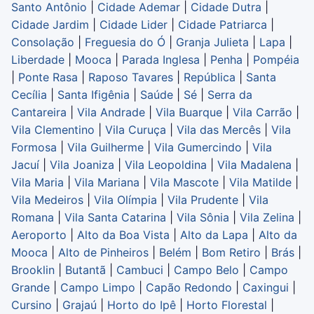
Santo Antônio
|
Cidade Ademar
|
Cidade Dutra
|
Cidade Jardim
|
Cidade Lider
|
Cidade Patriarca
|
Consolação
|
Freguesia do Ó
|
Granja Julieta
|
Lapa
|
Liberdade
|
Mooca
|
Parada Inglesa
|
Penha
|
Pompéia
|
Ponte Rasa
|
Raposo Tavares
|
República
|
Santa
Cecília
|
Santa Ifigênia
|
Saúde
|
Sé
|
Serra da
Cantareira
|
Vila Andrade
|
Vila Buarque
|
Vila Carrão
|
Vila Clementino
|
Vila Curuça
|
Vila das Mercês
|
Vila
Formosa
|
Vila Guilherme
|
Vila Gumercindo
|
Vila
Jacuí
|
Vila Joaniza
|
Vila Leopoldina
|
Vila Madalena
|
Vila Maria
|
Vila Mariana
|
Vila Mascote
|
Vila Matilde
|
Vila Medeiros
|
Vila Olímpia
|
Vila Prudente
|
Vila
Romana
|
Vila Santa Catarina
|
Vila Sônia
|
Vila Zelina
|
Aeroporto
|
Alto da Boa Vista
|
Alto da Lapa
|
Alto da
Mooca
|
Alto de Pinheiros
|
Belém
|
Bom Retiro
|
Brás
|
Brooklin
|
Butantã
|
Cambuci
|
Campo Belo
|
Campo
Grande
|
Campo Limpo
|
Capão Redondo
|
Caxingui
|
Cursino
|
Grajaú
|
Horto do Ipê
|
Horto Florestal
|