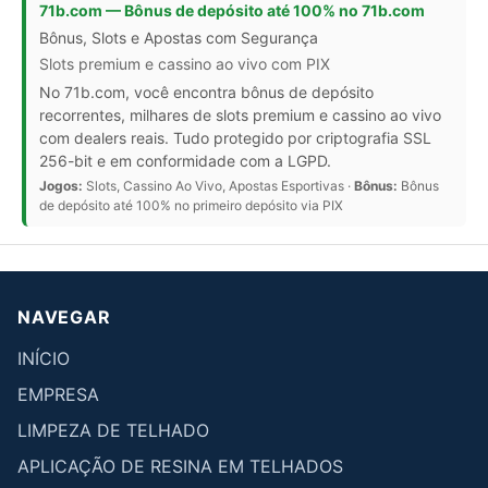
71b.com — Bônus de depósito até 100% no 71b.com
Bônus, Slots e Apostas com Segurança
Slots premium e cassino ao vivo com PIX
No 71b.com, você encontra bônus de depósito
recorrentes, milhares de slots premium e cassino ao vivo
com dealers reais. Tudo protegido por criptografia SSL
256-bit e em conformidade com a LGPD.
Jogos:
Slots, Cassino Ao Vivo, Apostas Esportivas ·
Bônus:
Bônus
de depósito até 100% no primeiro depósito via PIX
NAVEGAR
INÍCIO
EMPRESA
LIMPEZA DE TELHADO
APLICAÇÃO DE RESINA EM TELHADOS