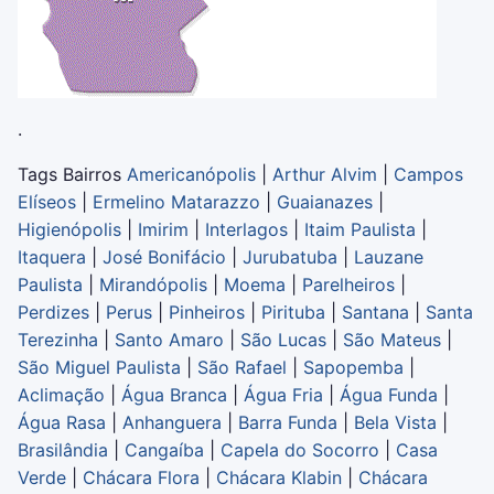
.
Tags Bairros
Americanópolis
|
Arthur Alvim
|
Campos
Elíseos
|
Ermelino Matarazzo
|
Guaianazes
|
Higienópolis
|
Imirim
|
Interlagos
|
Itaim Paulista
|
Itaquera
|
José Bonifácio
|
Jurubatuba
|
Lauzane
Paulista
|
Mirandópolis
|
Moema
|
Parelheiros
|
Perdizes
|
Perus
|
Pinheiros
|
Pirituba
|
Santana
|
Santa
Terezinha
|
Santo Amaro
|
São Lucas
|
São Mateus
|
São Miguel Paulista
|
São Rafael
|
Sapopemba
|
Aclimação
|
Água Branca
|
Água Fria
|
Água Funda
|
Água Rasa
|
Anhanguera
|
Barra Funda
|
Bela Vista
|
Brasilândia
|
Cangaíba
|
Capela do Socorro
|
Casa
Verde
|
Chácara Flora
|
Chácara Klabin
|
Chácara