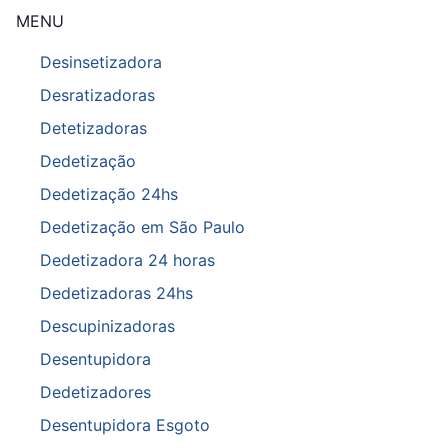
MENU
Desinsetizadora
Desratizadoras
Detetizadoras
Dedetização
Dedetização 24hs
Dedetização em São Paulo
Dedetizadora 24 horas
Dedetizadoras 24hs
Descupinizadoras
Desentupidora
Dedetizadores
Desentupidora Esgoto