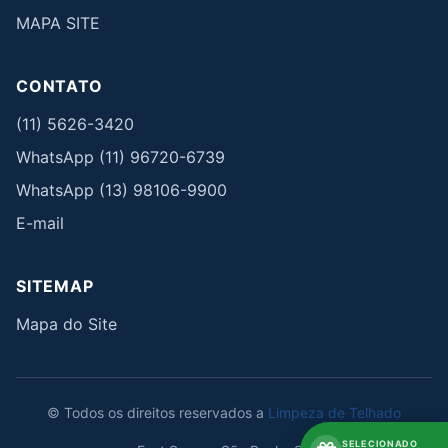
MAPA SITE
CONTATO
(11) 5626-3420
WhatsApp (11) 96720-6739
WhatsApp (13) 98106-9900
E-mail
SITEMAP
Mapa do Site
© Todos os direitos reservados a
Limpeza de Telhado
SELECIONADO