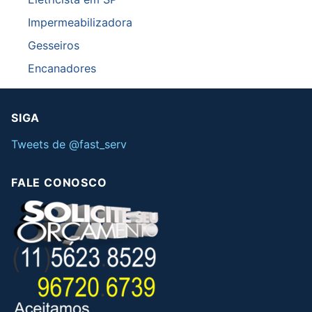
Impermeabilizadora
Gesseiros
Encanadores
SIGA
Tweets de @fast_serv
FALE CONOSCO