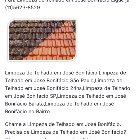
(11)5623-8529.
Limpeza de Telhado em José Bonifácio,Limpeza de
Telhado em José Bonifácio São Paulo,Limpeza de
Telhado em José Bonifácio 24hs,Limpeza de Telhado
em José Bonifácio SP,Limpeza de Telhado em José
Bonifácio Barata,Limpeza de Telhado em José
Bonifácio no Bairro.
Chame a Limpeza de Telhado em José Bonifácio.
Precisa de Limpeza de Telhado em José Bonifácio?