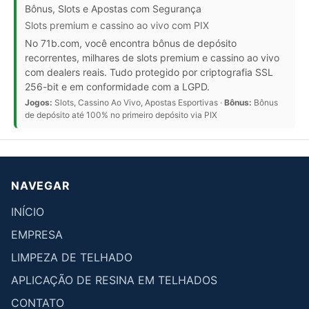
Bônus, Slots e Apostas com Segurança
Slots premium e cassino ao vivo com PIX
No 71b.com, você encontra bônus de depósito
recorrentes, milhares de slots premium e cassino ao vivo
com dealers reais. Tudo protegido por criptografia SSL
256-bit e em conformidade com a LGPD.
Jogos:
Slots, Cassino Ao Vivo, Apostas Esportivas ·
Bônus:
Bônus
de depósito até 100% no primeiro depósito via PIX
NAVEGAR
INÍCIO
EMPRESA
LIMPEZA DE TELHADO
APLICAÇÃO DE RESINA EM TELHADOS
CONTATO