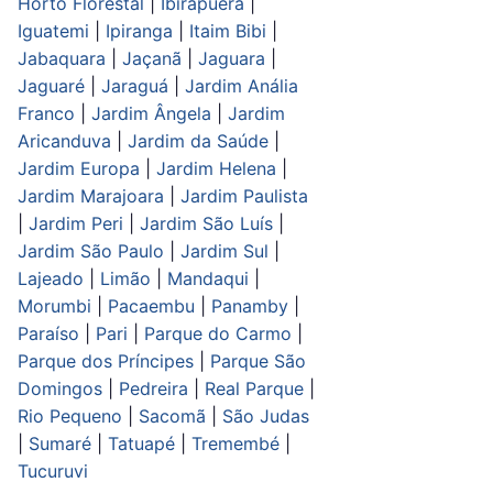
Horto Florestal
|
Ibirapuera
|
Iguatemi
|
Ipiranga
|
Itaim Bibi
|
Jabaquara
|
Jaçanã
|
Jaguara
|
Jaguaré
|
Jaraguá
|
Jardim Anália
Franco
|
Jardim Ângela
|
Jardim
Aricanduva
|
Jardim da Saúde
|
Jardim Europa
|
Jardim Helena
|
Jardim Marajoara
|
Jardim Paulista
|
Jardim Peri
|
Jardim São Luís
|
Jardim São Paulo
|
Jardim Sul
|
Lajeado
|
Limão
|
Mandaqui
|
Morumbi
|
Pacaembu
|
Panamby
|
Paraíso
|
Pari
|
Parque do Carmo
|
Parque dos Príncipes
|
Parque São
Domingos
|
Pedreira
|
Real Parque
|
Rio Pequeno
|
Sacomã
|
São Judas
|
Sumaré
|
Tatuapé
|
Tremembé
|
Tucuruvi