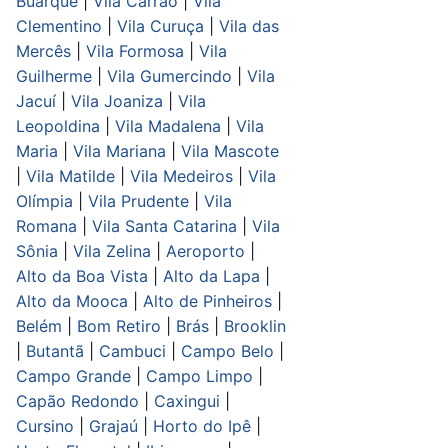
Buarque
|
Vila Carrão
|
Vila
Clementino
|
Vila Curuça
|
Vila das
Mercês
|
Vila Formosa
|
Vila
Guilherme
|
Vila Gumercindo
|
Vila
Jacuí
|
Vila Joaniza
|
Vila
Leopoldina
|
Vila Madalena
|
Vila
Maria
|
Vila Mariana
|
Vila Mascote
|
Vila Matilde
|
Vila Medeiros
|
Vila
Olímpia
|
Vila Prudente
|
Vila
Romana
|
Vila Santa Catarina
|
Vila
Sônia
|
Vila Zelina
|
Aeroporto
|
Alto da Boa Vista
|
Alto da Lapa
|
Alto da Mooca
|
Alto de Pinheiros
|
Belém
|
Bom Retiro
|
Brás
|
Brooklin
|
Butantã
|
Cambuci
|
Campo Belo
|
Campo Grande
|
Campo Limpo
|
Capão Redondo
|
Caxingui
|
Cursino
|
Grajaú
|
Horto do Ipê
|