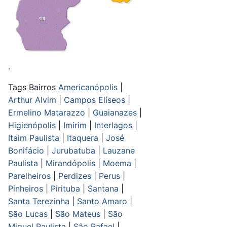
.
Tags Bairros
Americanópolis
|
Arthur Alvim
|
Campos Elíseos
|
Ermelino Matarazzo
|
Guaianazes
|
Higienópolis
|
Imirim
|
Interlagos
|
Itaim Paulista
|
Itaquera
|
José
Bonifácio
|
Jurubatuba
|
Lauzane
Paulista
|
Mirandópolis
|
Moema
|
Parelheiros
|
Perdizes
|
Perus
|
Pinheiros
|
Pirituba
|
Santana
|
Santa Terezinha
|
Santo Amaro
|
São Lucas
|
São Mateus
|
São
Miguel Paulista
|
São Rafael
|