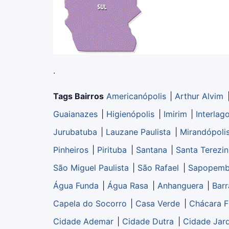
.
Tags Bairros
Americanópolis
|
Arthur Alvim
Guaianazes
|
Higienópolis
|
Imirim
|
Interlag
Jurubatuba
|
Lauzane Paulista
|
Mirandópoli
Pinheiros
|
Pirituba
|
Santana
|
Santa Terezi
São Miguel Paulista
|
São Rafael
|
Sapopem
Água Funda
|
Água Rasa
|
Anhanguera
|
Barr
Capela do Socorro
|
Casa Verde
|
Chácara F
Cidade Ademar
|
Cidade Dutra
|
Cidade Jar