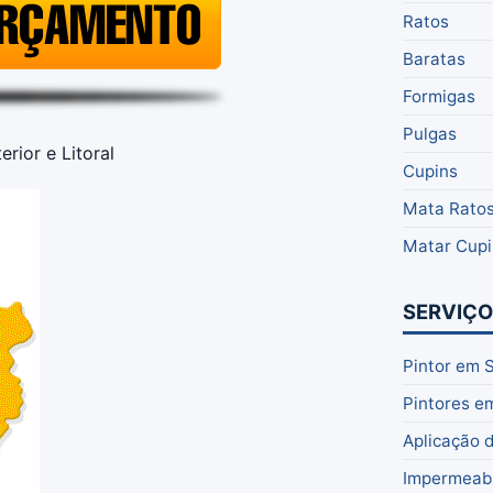
Ratos
Baratas
Formigas
Pulgas
rior e Litoral
Cupins
Mata Rato
Matar Cupi
SERVIÇ
Pintor em 
Pintores e
Aplicação 
Impermeabi