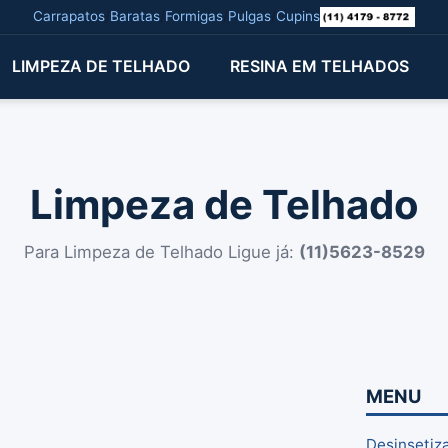
Carrapatos
/
Baratas
/
Formigas
/
Pulgas
/
Cupins
LIMPEZA DE TELHADO
RESINA EM TELHADOS
Limpeza de Telhado
Para Limpeza de Telhado Ligue já:
(11)5623-8529
MENU
Desinsetiz