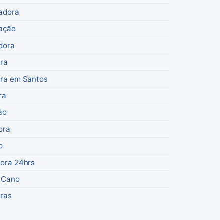
adora
ação
dora
ra
ra em Santos
ra
ão
ora
o
ora 24hrs
 Cano
ras