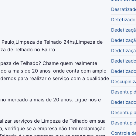
Desratizad
Detetizado
Dedetizaç
Dedetizaçã
 Paulo,Limpeza de Telhado 24hs,Limpeza de
za de Telhado no Bairro.
Dedetizaçã
Dedetizado
impeza de Telhado? Chame quem realmente
ado a mais de 20 anos, onde conta com amplo
Dedetizado
odernos para realizar o serviço com a qualidade
Descupiniz
Desentupi
no mercado a mais de 20 anos. Ligue nos e
Dedetizado
Desentupid
alizar serviços de Limpeza de Telhado em sua
Desentupid
a, verifique se a empresa não tem reclamação
Controle d
de Telhado é uma empresa que se preocupa com