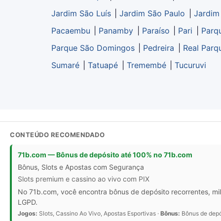
Jardim São Luís
|
Jardim São Paulo
|
Jardim
Pacaembu
|
Panamby
|
Paraíso
|
Pari
|
Parq
Parque São Domingos
|
Pedreira
|
Real Parq
Sumaré
|
Tatuapé
|
Tremembé
|
Tucuruvi
CONTEÚDO RECOMENDADO
71b.com — Bônus de depósito até 100% no 71b.com
Bônus, Slots e Apostas com Segurança
Slots premium e cassino ao vivo com PIX
No 71b.com, você encontra bônus de depósito recorrentes, mil
LGPD.
Jogos:
Slots, Cassino Ao Vivo, Apostas Esportivas ·
Bônus:
Bônus de depós