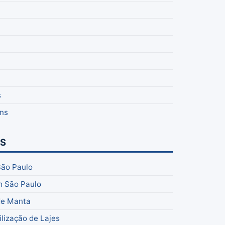
s
ns
OS
São Paulo
m São Paulo
de Manta
lização de Lajes