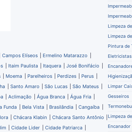
Impermeabi
Impermeabi
Limpeza de
Limpeza de
Pintura de
|
Campos Elíseos
|
Ermelino Matarazzo
|
Eletricista
os
|
Itaim Paulista
|
Itaquera
|
José Bonifácio
|
Encanador
s
|
Moema
|
Parelheiros
|
Perdizes
|
Perus
|
Higienizaç
Limpar Cai
nha
|
Santo Amaro
|
São Lucas
|
São Mateus
|
Gesseiros
ba
|
Aclimação
|
Água Branca
|
Água Fria
|
Termonebu
a Funda
|
Bela Vista
|
Brasilândia
|
Cangaíba
|
Limpeza de
lora
|
Chácara Klabin
|
Chácara Santo Antônio
|
Encanador
dim
|
Cidade Lider
|
Cidade Patriarca
|