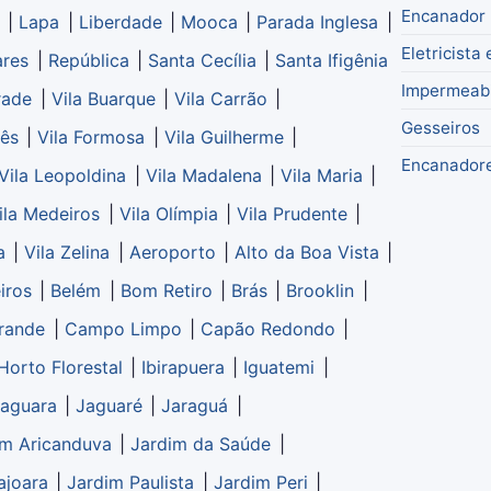
Encanador 
|
Lapa
|
Liberdade
|
Mooca
|
Parada Inglesa
|
Eletricista
ares
|
República
|
Santa Cecília
|
Santa Ifigênia
Impermeabi
rade
|
Vila Buarque
|
Vila Carrão
|
Gesseiros
cês
|
Vila Formosa
|
Vila Guilherme
|
Encanador
Vila Leopoldina
|
Vila Madalena
|
Vila Maria
|
ila Medeiros
|
Vila Olímpia
|
Vila Prudente
|
a
|
Vila Zelina
|
Aeroporto
|
Alto da Boa Vista
|
iros
|
Belém
|
Bom Retiro
|
Brás
|
Brooklin
|
rande
|
Campo Limpo
|
Capão Redondo
|
Horto Florestal
|
Ibirapuera
|
Iguatemi
|
aguara
|
Jaguaré
|
Jaraguá
|
im Aricanduva
|
Jardim da Saúde
|
ajoara
|
Jardim Paulista
|
Jardim Peri
|