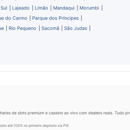
 Sul
|
Lajeado
|
Limão
|
Mandaqui
|
Morumbi
|
ue do Carmo
|
Parque dos Príncipes
|
ue
|
Rio Pequeno
|
Sacomã
|
São Judas
|
hares de slots premium e cassino ao vivo com dealers reais. Tudo p
ito até 100% no primeiro depósito via PIX