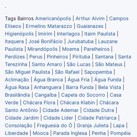
.
Tags Bairros
Americanópolis
|
Arthur Alvim
|
Campos
Elíseos
|
Ermelino Matarazzo
|
Guaianazes
|
Higienópolis
|
Imirim
|
Interlagos
|
Itaim Paulista
|
Itaquera
|
José Bonifácio
|
Jurubatuba
|
Lauzane
Paulista
|
Mirandópolis
|
Moema
|
Parelheiros
|
Perdizes
|
Perus
|
Pinheiros
|
Pirituba
|
Santana
|
Santa
Terezinha
|
Santo Amaro
|
São Lucas
|
São Mateus
|
São Miguel Paulista
|
São Rafael
|
Sapopemba
|
Aclimação
|
Água Branca
|
Água Fria
|
Água Funda
|
Água Rasa
|
Anhanguera
|
Barra Funda
|
Bela Vista
|
Brasilândia
|
Cangaíba
|
Capela do Socorro
|
Casa
Verde
|
Chácara Flora
|
Chácara Klabin
|
Chácara
Santo Antônio
|
Cidade Ademar
|
Cidade Dutra
|
Cidade Jardim
|
Cidade Lider
|
Cidade Patriarca
|
Consolação
|
Freguesia do Ó
|
Granja Julieta
|
Lapa
|
Liberdade
|
Mooca
|
Parada Inglesa
|
Penha
|
Pompéia