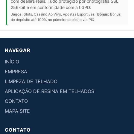
com dealers reais. Tudo protegido por criptografia SSL
256-bit e em conformidade com a LGPD.
Jogos:
Slots, Cassino Ao Vivo, Apostas Esportivas ·
Bônus:
Bônus
de depósito até 100% no primeiro depósito via PIX
NAVEGAR
INÍCIO
EMPRESA
LIMPEZA DE TELHADO
APLICAÇÃO DE RESINA EM TELHADOS
CONTATO
MAPA SITE
CONTATO