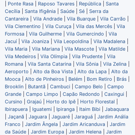
|
Ponte Rasa
|
Raposo Tavares
|
República
|
Santa
Cecília
|
Santa Ifigênia
|
Saúde
|
Sé
|
Serra da
Cantareira
|
Vila Andrade
|
Vila Buarque
|
Vila Carrão
|
Vila Clementino
|
Vila Curuça
|
Vila das Mercês
|
Vila
Formosa
|
Vila Guilherme
|
Vila Gumercindo
|
Vila
Jacuí
|
Vila Joaniza
|
Vila Leopoldina
|
Vila Madalena
|
Vila Maria
|
Vila Mariana
|
Vila Mascote
|
Vila Matilde
|
Vila Medeiros
|
Vila Olímpia
|
Vila Prudente
|
Vila
Romana
|
Vila Santa Catarina
|
Vila Sônia
|
Vila Zelina
|
Aeroporto
|
Alto da Boa Vista
|
Alto da Lapa
|
Alto da
Mooca
|
Alto de Pinheiros
|
Belém
|
Bom Retiro
|
Brás
|
Brooklin
|
Butantã
|
Cambuci
|
Campo Belo
|
Campo
Grande
|
Campo Limpo
|
Capão Redondo
|
Caxingui
|
Cursino
|
Grajaú
|
Horto do Ipê
|
Horto Florestal
|
Ibirapuera
|
Iguatemi
|
Ipiranga
|
Itaim Bibi
|
Jabaquara
|
Jaçanã
|
Jaguara
|
Jaguaré
|
Jaraguá
|
Jardim Anália
Franco
|
Jardim Ângela
|
Jardim Aricanduva
|
Jardim
da Saúde
|
Jardim Europa
|
Jardim Helena
|
Jardim