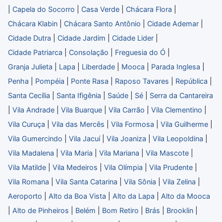
|
Capela do Socorro
|
Casa Verde
|
Chácara Flora
|
Chácara Klabin
|
Chácara Santo Antônio
|
Cidade Ademar
|
Cidade Dutra
|
Cidade Jardim
|
Cidade Lider
|
Cidade Patriarca
|
Consolação
|
Freguesia do Ó
|
Granja Julieta
|
Lapa
|
Liberdade
|
Mooca
|
Parada Inglesa
|
Penha
|
Pompéia
|
Ponte Rasa
|
Raposo Tavares
|
República
|
Santa Cecília
|
Santa Ifigênia
|
Saúde
|
Sé
|
Serra da Cantareira
|
Vila Andrade
|
Vila Buarque
|
Vila Carrão
|
Vila Clementino
|
Vila Curuça
|
Vila das Mercês
|
Vila Formosa
|
Vila Guilherme
|
Vila Gumercindo
|
Vila Jacuí
|
Vila Joaniza
|
Vila Leopoldina
|
Vila Madalena
|
Vila Maria
|
Vila Mariana
|
Vila Mascote
|
Vila Matilde
|
Vila Medeiros
|
Vila Olímpia
|
Vila Prudente
|
Vila Romana
|
Vila Santa Catarina
|
Vila Sônia
|
Vila Zelina
|
Aeroporto
|
Alto da Boa Vista
|
Alto da Lapa
|
Alto da Mooca
|
Alto de Pinheiros
|
Belém
|
Bom Retiro
|
Brás
|
Brooklin
|