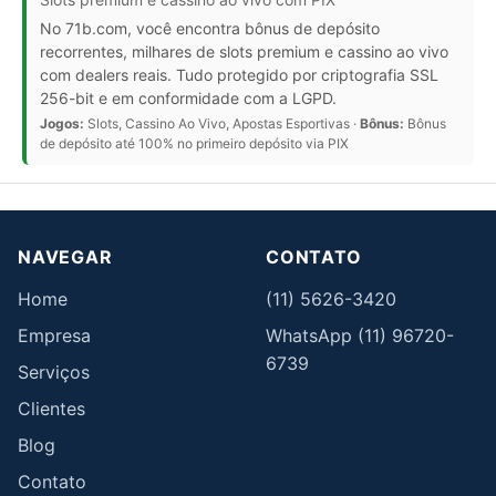
No 71b.com, você encontra bônus de depósito
recorrentes, milhares de slots premium e cassino ao vivo
com dealers reais. Tudo protegido por criptografia SSL
256-bit e em conformidade com a LGPD.
Jogos:
Slots, Cassino Ao Vivo, Apostas Esportivas ·
Bônus:
Bônus
de depósito até 100% no primeiro depósito via PIX
NAVEGAR
CONTATO
Home
(11) 5626-3420
Empresa
WhatsApp (11) 96720-
6739
Serviços
Clientes
Blog
Contato