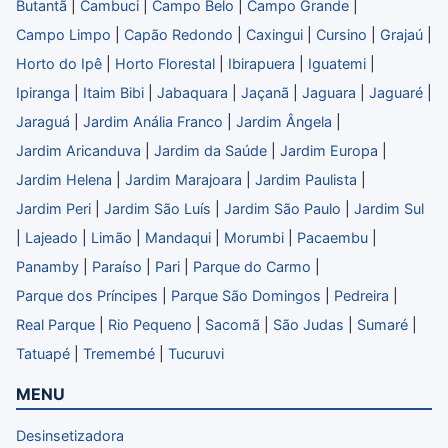
Butantã
|
Cambuci
|
Campo Belo
|
Campo Grande
|
Campo Limpo
|
Capão Redondo
|
Caxingui
|
Cursino
|
Grajaú
|
Horto do Ipê
|
Horto Florestal
|
Ibirapuera
|
Iguatemi
|
Ipiranga
|
Itaim Bibi
|
Jabaquara
|
Jaçanã
|
Jaguara
|
Jaguaré
|
Jaraguá
|
Jardim Anália Franco
|
Jardim Ângela
|
Jardim Aricanduva
|
Jardim da Saúde
|
Jardim Europa
|
Jardim Helena
|
Jardim Marajoara
|
Jardim Paulista
|
Jardim Peri
|
Jardim São Luís
|
Jardim São Paulo
|
Jardim Sul
|
Lajeado
|
Limão
|
Mandaqui
|
Morumbi
|
Pacaembu
|
Panamby
|
Paraíso
|
Pari
|
Parque do Carmo
|
Parque dos Príncipes
|
Parque São Domingos
|
Pedreira
|
Real Parque
|
Rio Pequeno
|
Sacomã
|
São Judas
|
Sumaré
|
Tatuapé
|
Tremembé
|
Tucuruvi
MENU
Desinsetizadora